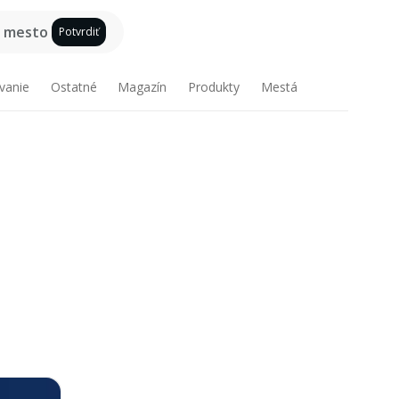
e mesto
Potvrdiť
vanie
Ostatné
Magazín
Produkty
Mestá