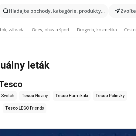
Hľadajte obchody, kategórie, produkty...
Zvoľt
tok, záhrada
Odev, obuv a šport
Drogéria, kozmetika
Cesto
uálny leták
 Tesco
 Switch
Tesco
Noviny
Tesco
Hurmikaki
Tesco
Polievky
Tesco
LEGO Friends