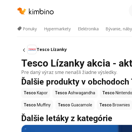
Ponuky
Hypermarkety
Elektronika
Bývanie, náby
Tesco Lízanky
Tesco Lízanky akcia - akt
Pre daný výraz sme nenašli žiadne výsledky.
Ďalšie produkty v obchodoch
Tesco
Kapor
Tesco
Ashwagandha
Tesco
Nintendo
Tesco
Muffiny
Tesco
Guacamole
Tesco
Brownies
Ďalšie letáky z kategórie