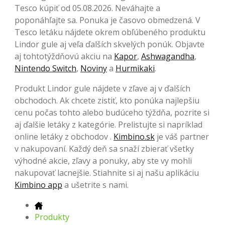
Tesco kúpiť od 05.08.2026. Neváhajte a
poponáhľajte sa. Ponuka je časovo obmedzená. V
Tesco letáku nájdete okrem obľúbeného produktu
Lindor gule aj veľa ďalších skvelých ponúk. Objavte
aj tohtotýždňovú akciu na
Kapor
,
Ashwagandha
,
Nintendo Switch
,
Noviny
a
Hurmikaki
.
Produkt Lindor gule nájdete v zľave aj v ďalších
obchodoch. Ak chcete zistiť, kto ponúka najlepšiu
cenu počas tohto alebo budúceho týždňa, pozrite si
aj ďalšie letáky z kategórie. Prelistujte si napríklad
online letáky z obchodov .
Kimbino.sk
je váš partner
v nakupovaní. Každý deň sa snaží zbierať všetky
výhodné akcie, zľavy a ponuky, aby ste vy mohli
nakupovať lacnejšie. Stiahnite si aj našu aplikáciu
Kimbino app
a ušetrite s nami.
Produkty