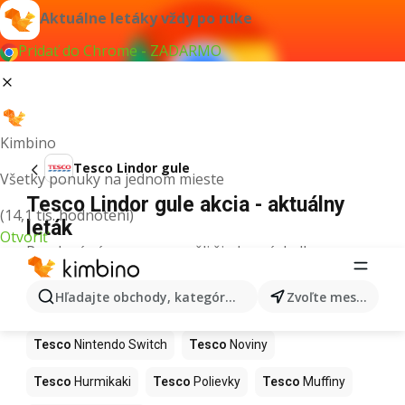
Aktuálne letáky vždy po ruke
Pridať do Chrome - ZADARMO
Kimbino
Tesco Lindor gule
Všetky ponuky na jednom mieste
Tesco Lindor gule akcia - aktuálny
(14,1 tis. hodnotení)
leták
Otvoriť
Pre daný výraz sme nenašli žiadne výsledky.
Ďalšie produkty v obchodoch Tesco
Hľadajte obchody, kategórie, produkty...
Zvoľte mesto
Tesco
Kapor
Tesco
Ashwagandha
Tesco
Nintendo Switch
Tesco
Noviny
Tesco
Hurmikaki
Tesco
Polievky
Tesco
Muffiny