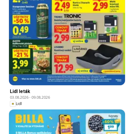
Lidl leták
03.08.2026
-
09.08.2026
Lidl