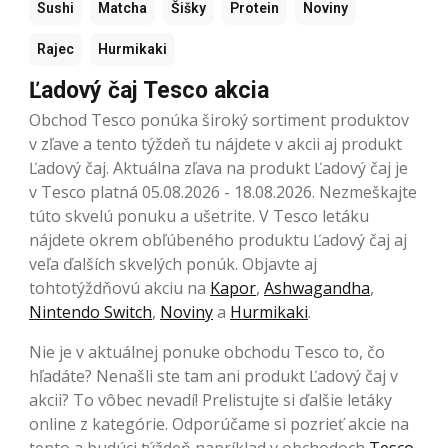
Sushi
Matcha
Šišky
Protein
Noviny
Rajec
Hurmikaki
Ľadový čaj Tesco akcia
Obchod Tesco ponúka široký sortiment produktov
v zľave a tento týždeň tu nájdete v akcii aj produkt
Ľadový čaj. Aktuálna zľava na produkt Ľadový čaj je
v Tesco platná 05.08.2026 - 18.08.2026. Nezmeškajte
túto skvelú ponuku a ušetrite. V Tesco letáku
nájdete okrem obľúbeného produktu Ľadový čaj aj
veľa ďalších skvelých ponúk. Objavte aj
tohtotýždňovú akciu na
Kapor
,
Ashwagandha
,
Nintendo Switch
,
Noviny
a
Hurmikaki
.
Nie je v aktuálnej ponuke obchodu Tesco to, čo
hľadáte? Nenašli ste tam ani produkt Ľadový čaj v
akcii? To vôbec nevadí! Prelistujte si ďalšie letáky
online z kategórie. Odporúčame si pozrieť akcie na
tento a budúci týždeň napríklad v obchodoch
Tesco
,