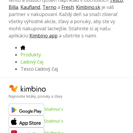
Billa
,
Kaufland
,
Terno
a
Fresh
.
Kimbino.sk
je váš
partner v nakupovaní. Každý deň sa snaží zbierať
všetky výhodné akcie, zľavy a ponuky, aby ste vy
mohli nakupovať lacnejšie. Stiahnite si aj našu
aplikáciu
Kimbino app
a ušetrite s nami.
Produkty
Ľadový čaj
Tesco Ľadový čaj
Najnovšie letáky, ponuky a zľavy
Stiahnuť v
Stiahnuť v
Stiahnuť v