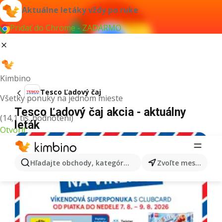
Aktuálne letáky vždy po ruke
Pridať do Chrome - ZADARMO
Kimbino
Tesco Ľadový čaj
Všetky ponuky na jednom mieste
Tesco Ľadový čaj akcia - aktuálny
(14,1 tis. hodnotení)
leták
Otvoriť
Hľadajte obchody, kategórie, produkty...
Zvoľte mesto