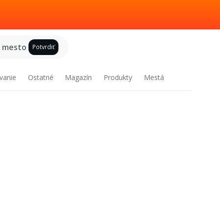
e mesto
Potvrdiť
vanie
Ostatné
Magazín
Produkty
Mestá