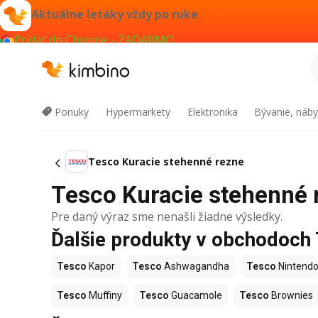
Aktuálne letáky vždy po ruke
Pridať do Chrome - ZADARMO
Ponuky
Hypermarkety
Elektronika
Bývanie, náby
Tesco Kuracie stehenné rezne
Tesco Kuracie stehenné r
Pre daný výraz sme nenašli žiadne výsledky.
Ďalšie produkty v obchodoch
Tesco
Kapor
Tesco
Ashwagandha
Tesco
Nintendo
Tesco
Muffiny
Tesco
Guacamole
Tesco
Brownies