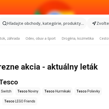
Hľadajte obchody, kategórie, produkty...
Zvoľt
tok, záhrada
Odev, obuv a šport
Drogéria, kozmetika
Cesto
ezne akcia - aktuálny leták
 Tesco
 Switch
Tesco
Noviny
Tesco
Hurmikaki
Tesco
Polievky
Tesco
LEGO Friends