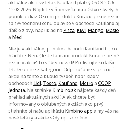
aktuálny akciový leták Kaufland platný 06.08.2026 -
12.08.2026. Nájdete v ňom veľké množstvo skvelých
ponúk a zliav. Okrem produktu Kuracie prsné rezne
za zvýhodnenú cenu objavíte v obchode Kaufland aj
ďalšie zľavy, napríklad na
Pizza
,
Kiwi
,
Mango
,
Maslo
a
Med
.
Nie je v aktuálnej ponuke obchodu Kaufland to, čo
hľadáte? Nenašli ste tam ani produkt Kuracie prsné
rezne v akcii? To vôbec nevadí! Prelistujte si ďalšie
letáky online z kategórie. Odporúčame si pozrieť
akcie na tento a budúci týždeň napríklad v
obchodoch
Lidl
,
Tesco
,
Kaufland
,
Metro
a
COOP
Jednota
. Na stránke
Kimbino.sk
nájdete každý deň
prehľad aktuálnych akcií. A ak chcete byť
informovaný o obľúbených akciách ako prvý,
stiahnite si našu aplikáciu
Kimbino app
a my vás na
nové letáky a akcie vždy upozorníme.