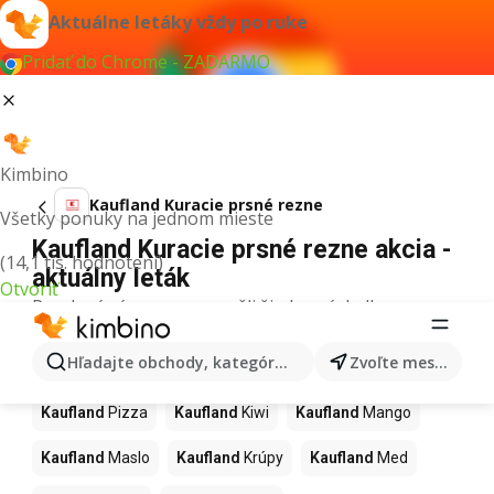
Aktuálne letáky vždy po ruke
Pridať do Chrome - ZADARMO
Kimbino
Kaufland Kuracie prsné rezne
Všetky ponuky na jednom mieste
Kaufland Kuracie prsné rezne akcia -
(14,1 tis. hodnotení)
aktuálny leták
Otvoriť
Pre daný výraz sme nenašli žiadne výsledky.
Ďalšie produkty v obchodoch
Hľadajte obchody, kategórie, produkty...
Zvoľte mesto
Kaufland
Kaufland
Pizza
Kaufland
Kiwi
Kaufland
Mango
Kaufland
Maslo
Kaufland
Krúpy
Kaufland
Med