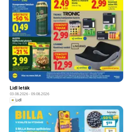
Lidl leták
03.08.2026
-
09.08.2026
Lidl