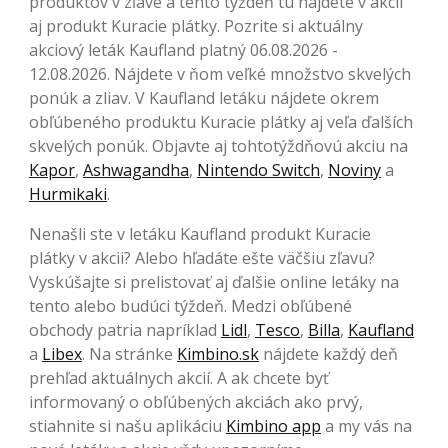
produktov v zľave a tento týždeň tu nájdete v akcii
aj produkt Kuracie plátky. Pozrite si aktuálny
akciový leták Kaufland platný 06.08.2026 -
12.08.2026. Nájdete v ňom veľké množstvo skvelých
ponúk a zliav. V Kaufland letáku nájdete okrem
obľúbeného produktu Kuracie plátky aj veľa ďalších
skvelých ponúk. Objavte aj tohtotýždňovú akciu na
Kapor
,
Ashwagandha
,
Nintendo Switch
,
Noviny
a
Hurmikaki
.
Nenašli ste v letáku Kaufland produkt Kuracie
plátky v akcii? Alebo hľadáte ešte väčšiu zľavu?
Vyskúšajte si prelistovať aj ďalšie online letáky na
tento alebo budúci týždeň. Medzi obľúbené
obchody patria napríklad
Lidl
,
Tesco
,
Billa
,
Kaufland
a
Libex
. Na stránke
Kimbino.sk
nájdete každý deň
prehľad aktuálnych akcií. A ak chcete byť
informovaný o obľúbených akciách ako prvý,
stiahnite si našu aplikáciu
Kimbino app
a my vás na