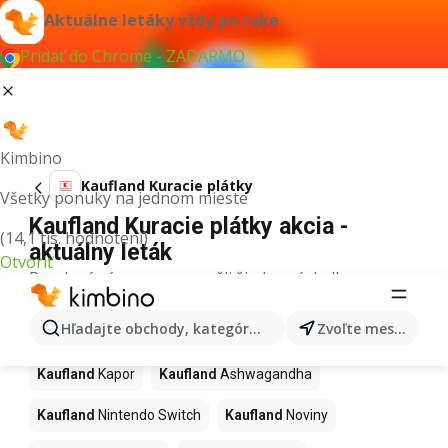
Aktuálne letáky vždy po ruke
Pridať do Chrome - ZADARMO
Kimbino
Kaufland Kuracie plátky
Všetky ponuky na jednom mieste
Kaufland Kuracie plátky akcia -
(14,1 tis. hodnotení)
aktuálny leták
Otvoriť
Pre daný výraz sme nenašli žiadne výsledky.
Ďalšie produkty v obchodoch
Hľadajte obchody, kategórie, produkty...
Zvoľte mesto
Kaufland
Kaufland
Kapor
Kaufland
Ashwagandha
Kaufland
Nintendo Switch
Kaufland
Noviny