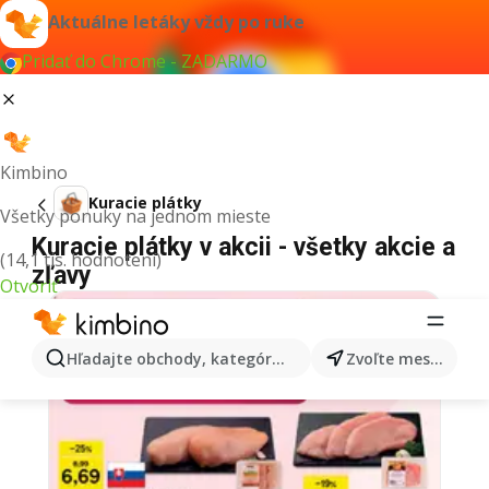
Aktuálne letáky vždy po ruke
Pridať do Chrome - ZADARMO
Kimbino
Kuracie plátky
Všetky ponuky na jednom mieste
Kuracie plátky v akcii - všetky akcie a
(14,1 tis. hodnotení)
zľavy
Otvoriť
Hľadajte obchody, kategórie, produkty...
Zvoľte mesto