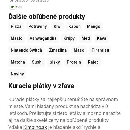
03.08.2026
-
09.08.2026
Klas
Ďalšie obľúbené produkty
Pizza
Potraviny
Kiwi
Kapor
Mango
Maslo
Ashwagandha
Krúpy
Med
Káva
Nintendo Switch
Zmrzlina
Mäso
Tiramisu
Matcha
Sushi
Šišky
Protein
Rajec
Noviny
Kuracie plátky v zľave
Kuracie plátky za najlepšiu cenu? Ste na správnom
mieste. Vami hľadaný produkt sa nachádza v 0
letákoch. Prelistujte si tieto letáky a možno narazíte
aj na ďalšie skvelé ceny na obľúbené produkty.
Vďaka
Kimbino.sk
je hľadanie akcií rýchle a