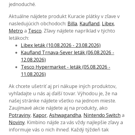
jednoduché.
Aktuálne nájdete produkt Kuracie plátky v zľave v
nasledujúcich obchodoch:
Billa
,
Kaufland
,
Libex
,
Metro
a
Tesco
. Zľavy nájdete napríklad v týchto
letákoch:
Libex leták (10.08.2026 - 23.08.2026)
Kaufland Trnava-Sever leták (06.08.2026 -
12.08.2026)
Tesco Hypermarket - leták (05.08.2026 -
11.08.2026)
Ak chcete ušetriť aj pri nákupe iných produktov,
vyhľadajte u nás aj ďalší tovar. Výhodou je, že na
našej stránke nájdete všetko na jednom mieste.
Zaujímavé akcie nájdete aj na produkty, ako
Potraviny
,
Kapor
,
Ashwagandha
,
Nintendo Switch
a
Noviny
. Kimbino nájde za vás vždy najlepšie zľavy a
informuje vás o nich ihneď. Každý týždeň tak