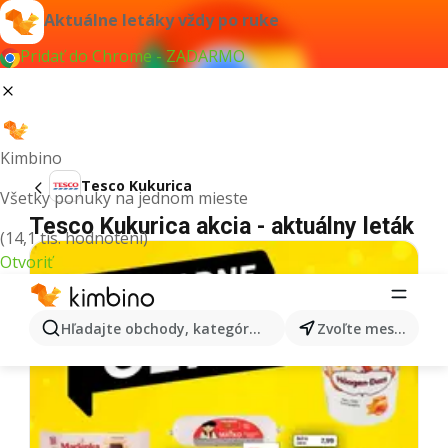
Aktuálne letáky vždy po ruke
Pridať do Chrome - ZADARMO
Kimbino
Tesco Kukurica
Všetky ponuky na jednom mieste
Tesco Kukurica akcia - aktuálny leták
(14,1 tis. hodnotení)
Otvoriť
Hľadajte obchody, kategórie, produkty...
Zvoľte mesto