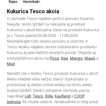
Rajec
Hurmikaki
Kukurica Tesco akcia
V obchode Tesco nájdete pestrú ponuku tovarov.
Navyše, tento týždeň tu nakúpite aj produkt
Kukurica v akcii! Aktuálna zľava na produkt Kukurica
je v Tesco platná 05.08.2026 - 11.08.2026.
Nezmeškajte túto skvelú ponuku a ušetrite. V
Tesco letáku nájdete okrem obľúbeného produktu
Kukurica aj veľa ďalších skvelých ponúk. Objavte aj
tohtotýždňovú akciu na
Pizza
,
Kiwi
,
Mango
,
Maslo
a
Med
.
Nenašli ste v letáku Tesco produkt Kukurica v akcii?
Alebo hľadáte ešte väčšiu zľavu? Vyskúšajte si
prelistovať aj ďalšie online letáky na tento alebo
budúci týždeň. Medzi obľúbené obchody patria
napríklad
Lidl
,
Tesco
,
Billa
,
Kaufland
a
COOP
Jednota
. Ak chcete ušetriť, nezabudnite si vždy pred