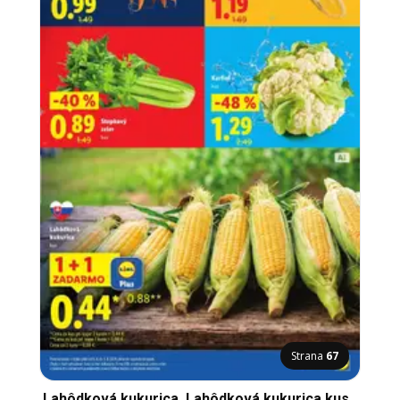
Strana
67
Lahôdková kukurica, Lahôdková kukurica kus