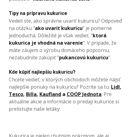
Tipy na prípravu kukurice
Vedeli ste, ako správne uvariť kukuricu? Odpoveď
na otázku "
ako uvariť kukuricu
" je pomerne
jednoduchá. Dôležité je však vedieť, "
ktorá
kukurica je vhodná na varenie
". V prípade, že
máte záujem o výrobu domáceho popcornu,
nezabudnite zakúpiť "
pukancovú kukuricu
".
Kde kúpiť najlepšiu kukuricu?
Chcete vedieť, v ktorých obchodoch môžete nájsť
najlepšie ponuky na kukuricu? Pozrite sa tu:
Lidl
,
Tesco
,
Billa
,
Kaufland
a
COOP Jednota
. Pre
aktuálne akcie a informácie o predaji kukurice si
prelistujte naše letáky:
Kukurica je nielen chutným pokrmom, ale aj