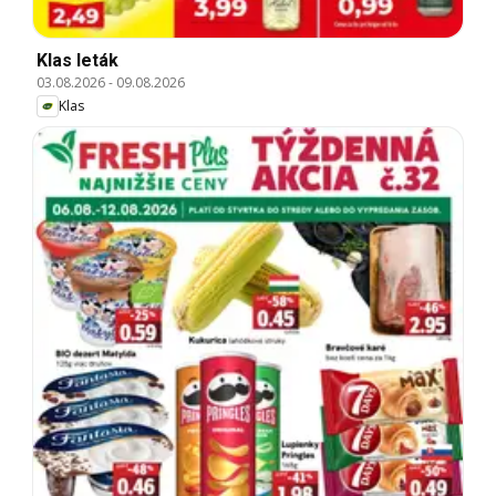
Klas leták
03.08.2026
-
09.08.2026
Klas