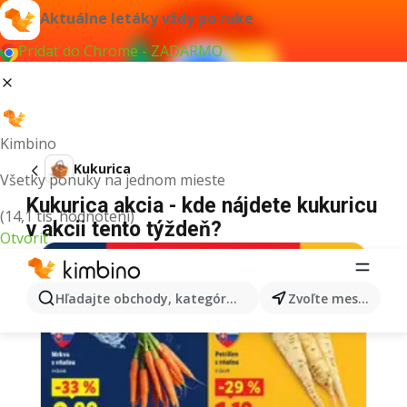
Aktuálne letáky vždy po ruke
Pridať do Chrome - ZADARMO
Kimbino
Kukurica
Všetky ponuky na jednom mieste
Kukurica akcia - kde nájdete kukuricu
(14,1 tis. hodnotení)
v akcii tento týždeň?
Otvoriť
Hľadajte obchody, kategórie, produkty...
Zvoľte mesto