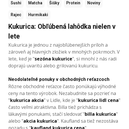
Sushi
Matcha
Šišky
Protein
Noviny
Rajec
Hurmikaki
Kukurica: Obľúbená lahôdka nielen v
lete
Kukurica je jednou z najobľúbenejších príloh a
zároveň aj hlavných zložiek v mnohých pokrmoch. V
lete, keď je "
sezóna kukurice
", si mnohí z nás radi
doprajú uvaritú alebo grilovanú kukuricu.
Neodolateľné ponuky v obchodných reťazcoch
Rôzne obchodné reťazce často ponúkajú výhodné
ceny na tento výrobok. Nezabudnite sa pozrieť na
"
kukurica akcia
" v Lidle, kde je "
kukurica lidl cena
"
často veľmi atraktívna. Billa tiež prichádza s
lákavými ponukami, stačí sledovať "
billa kukurica
"
alebo "
akcia kukurica
". Kaufland sa tiež nezostáva
pozadu s "
kaufland kukurica cena
".