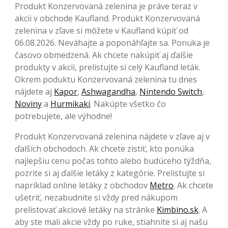
Produkt Konzervovaná zelenina je práve teraz v
akcii v obchode Kaufland. Produkt Konzervovaná
zelenina v zľave si môžete v Kaufland kúpiť od
06.08.2026. Neváhajte a poponáhľajte sa. Ponuka je
časovo obmedzená. Ak chcete nakúpiť aj ďalšie
produkty v akcii, prelistujte si celý Kaufland leták.
Okrem poduktu Konzervovaná zelenina tu dnes
nájdete aj
Kapor
,
Ashwagandha
,
Nintendo Switch
,
Noviny
a
Hurmikaki
. Nakúpte všetko čo
potrebujete, ale výhodne!
Produkt Konzervovaná zelenina nájdete v zľave aj v
ďalších obchodoch. Ak chcete zistiť, kto ponúka
najlepšiu cenu počas tohto alebo budúceho týždňa,
pozrite si aj ďalšie letáky z kategórie. Prelistujte si
napríklad online letáky z obchodov
Metro
. Ak chcete
ušetriť, nezabudnite si vždy pred nákupom
prelistovať akciové letáky na stránke
Kimbino.sk
. A
aby ste mali akcie vždy po ruke, stiahnite si aj našu