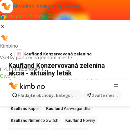
Aktuálne letáky vždy po ruke
Pridať do Chrome - ZADARMO
Kimbino
Kaufland Konzervovaná zelenina
Všetky ponuky na jednom mieste
Kaufland Konzervovaná zelenina
(14,1 tis. hodnotení)
akcia - aktuálny leták
Otvoriť
Pre daný výraz sme nenašli žiadne výsledky.
Ďalšie produkty v obchodoch
Hľadajte obchody, kategórie, produkty...
Zvoľte mesto
Kaufland
Kaufland
Kapor
Kaufland
Ashwagandha
Kaufland
Nintendo Switch
Kaufland
Noviny