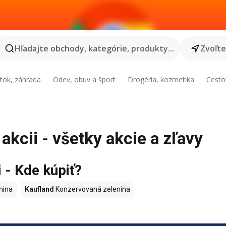
Hľadajte obchody, kategórie, produkty...
Zvoľt
tok, záhrada
Odev, obuv a šport
Drogéria, kozmetika
Cesto
kcii - všetky akcie a zľavy
 - Kde kúpiť?
nina
Kaufland
Konzervovaná zelenina