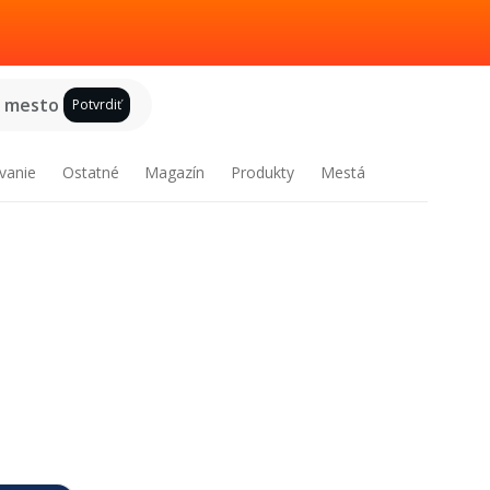
e mesto
Potvrdiť
vanie
Ostatné
Magazín
Produkty
Mestá