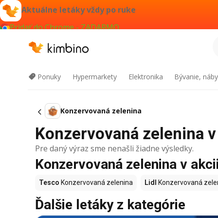
Aktuálne letáky vždy po ruke
Pridať do Chrome - ZADARMO
Ponuky
Hypermarkety
Elektronika
Bývanie, náby
Konzervovaná zelenina
Konzervovaná zelenina v a
Pre daný výraz sme nenašli žiadne výsledky.
Konzervovaná zelenina v akcii
Tesco
Konzervovaná zelenina
Lidl
Konzervovaná zele
Ďalšie letáky z kategórie