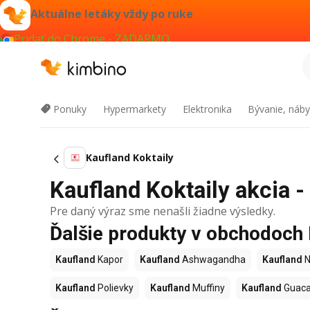
Aktuálne letáky vždy po ruke
Pridať do Chrome - ZADARMO
Ponuky
Hypermarkety
Elektronika
Bývanie, náby
Kaufland Koktaily
Kaufland Koktaily akcia -
Pre daný výraz sme nenašli žiadne výsledky.
Ďalšie produkty v obchodoch
Kaufland
Kapor
Kaufland
Ashwagandha
Kaufland
N
Kaufland
Polievky
Kaufland
Muffiny
Kaufland
Guac