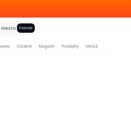
e mesto
Potvrdiť
vanie
Ostatné
Magazín
Produkty
Mestá