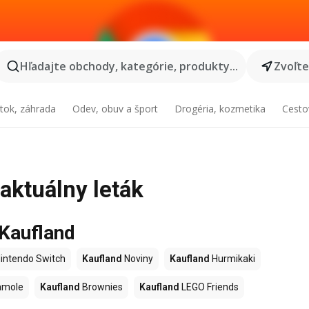
Hľadajte obchody, kategórie, produkty...
Zvoľt
tok, záhrada
Odev, obuv a šport
Drogéria, kozmetika
Cesto
 aktuálny leták
 Kaufland
intendo Switch
Kaufland
Noviny
Kaufland
Hurmikaki
amole
Kaufland
Brownies
Kaufland
LEGO Friends