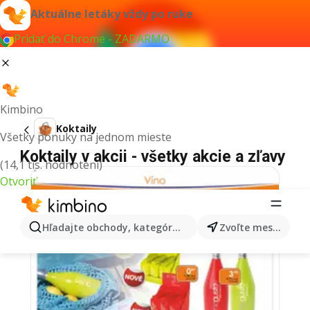
Aktuálne letáky vždy po ruke
Pridať do Chrome - ZADARMO
Kimbino
Koktaily
Všetky ponuky na jednom mieste
Koktaily v akcii - všetky akcie a zľavy
(14,1 tis. hodnotení)
Otvoriť
Hľadajte obchody, kategórie, produkty...
Zvoľte mesto