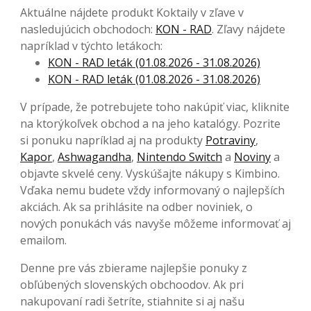
Aktuálne nájdete produkt Koktaily v zľave v
nasledujúcich obchodoch:
KON - RAD
. Zľavy nájdete
napríklad v týchto letákoch:
KON - RAD leták (01.08.2026 - 31.08.2026)
KON - RAD leták (01.08.2026 - 31.08.2026)
V prípade, že potrebujete toho nakúpiť viac, kliknite
na ktorýkoľvek obchod a na jeho katalógy. Pozrite
si ponuku napríklad aj na produkty
Potraviny
,
Kapor
,
Ashwagandha
,
Nintendo Switch
a
Noviny
a
objavte skvelé ceny. Vyskúšajte nákupy s Kimbino.
Vďaka nemu budete vždy informovaný o najlepších
akciách. Ak sa prihlásite na odber noviniek, o
nových ponukách vás navyše môžeme informovať aj
emailom.
Denne pre vás zbierame najlepšie ponuky z
obľúbených slovenských obchoodov. Ak pri
nakupovaní radi šetríte, stiahnite si aj našu