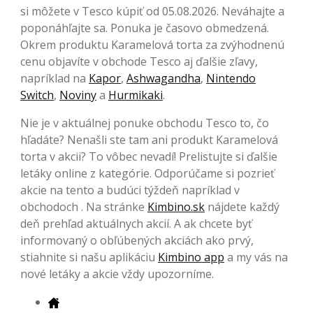
si môžete v Tesco kúpiť od 05.08.2026. Neváhajte a
poponáhľajte sa. Ponuka je časovo obmedzená.
Okrem produktu Karamelová torta za zvýhodnenú
cenu objavíte v obchode Tesco aj ďalšie zľavy,
napríklad na
Kapor
,
Ashwagandha
,
Nintendo
Switch
,
Noviny
a
Hurmikaki
.
Nie je v aktuálnej ponuke obchodu Tesco to, čo
hľadáte? Nenašli ste tam ani produkt Karamelová
torta v akcii? To vôbec nevadí! Prelistujte si ďalšie
letáky online z kategórie. Odporúčame si pozrieť
akcie na tento a budúci týždeň napríklad v
obchodoch . Na stránke
Kimbino.sk
nájdete každý
deň prehľad aktuálnych akcií. A ak chcete byť
informovaný o obľúbených akciách ako prvý,
stiahnite si našu aplikáciu
Kimbino app
a my vás na
nové letáky a akcie vždy upozorníme.