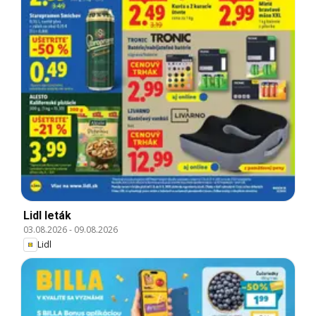
Lidl leták
03.08.2026
-
09.08.2026
Lidl