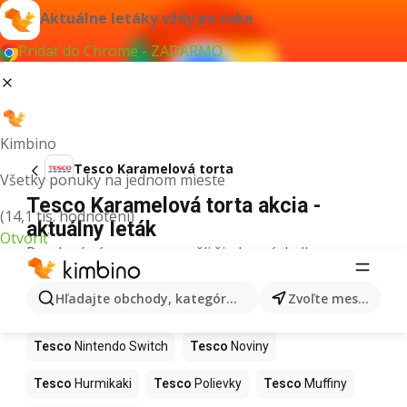
Aktuálne letáky vždy po ruke
Pridať do Chrome - ZADARMO
Kimbino
Tesco Karamelová torta
Všetky ponuky na jednom mieste
Tesco Karamelová torta akcia -
(14,1 tis. hodnotení)
aktuálny leták
Otvoriť
Pre daný výraz sme nenašli žiadne výsledky.
Ďalšie produkty v obchodoch Tesco
Hľadajte obchody, kategórie, produkty...
Zvoľte mesto
Tesco
Kapor
Tesco
Ashwagandha
Tesco
Nintendo Switch
Tesco
Noviny
Tesco
Hurmikaki
Tesco
Polievky
Tesco
Muffiny