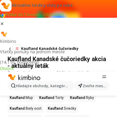
Aktuálne letáky vždy po ruke
Pridať do Chrome - ZADARMO
Kimbino
Kaufland Kanadské čučoriedky
Všetky ponuky na jednom mieste
Kaufland Kanadské čučoriedky akcia
(14,1 tis. hodnotení)
- aktuálny leták
Otvoriť
Pre daný výraz sme nenašli žiadne výsledky.
Ďalšie produkty v obchodoch
Hľadajte obchody, kategórie, produkty...
Zvoľte mesto
Kaufland
Kaufland
Mop
Kaufland
Torty
Kaufland
Ryby
Kaufland
Biely ocot
Kaufland
Sviečky