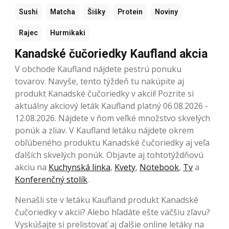
Sushi
Matcha
Šišky
Protein
Noviny
Rajec
Hurmikaki
Kanadské čučoriedky Kaufland akcia
V obchode Kaufland nájdete pestrú ponuku
tovarov. Navyše, tento týždeň tu nakúpite aj
produkt Kanadské čučoriedky v akcii! Pozrite si
aktuálny akciový leták Kaufland platný 06.08.2026 -
12.08.2026. Nájdete v ňom veľké množstvo skvelých
ponúk a zliav. V Kaufland letáku nájdete okrem
obľúbeného produktu Kanadské čučoriedky aj veľa
ďalších skvelých ponúk. Objavte aj tohtotýždňovú
akciu na
Kuchynská linka
,
Kvety
,
Notebook
,
Tv
a
Konferenčný stolík
.
Nenašli ste v letáku Kaufland produkt Kanadské
čučoriedky v akcii? Alebo hľadáte ešte väčšiu zľavu?
Vyskúšajte si prelistovať aj ďalšie online letáky na