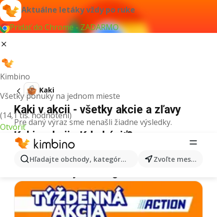
Aktuálne letáky vždy po ruke
Pridať do Chrome - ZADARMO
Kimbino
Kaki
Všetky ponuky na jednom mieste
Kaki v akcii - všetky akcie a zľavy
(14,1 tis. hodnotení)
Pre daný výraz sme nenašli žiadne výsledky.
Otvoriť
Kaki v akcii - Kde kúpiť?
Tesco
Kaki
Lidl
Kaki
Kaufland
Kaki
Hľadajte obchody, kategórie, produkty...
Zvoľte mesto
Ďalšie letáky z kategórie