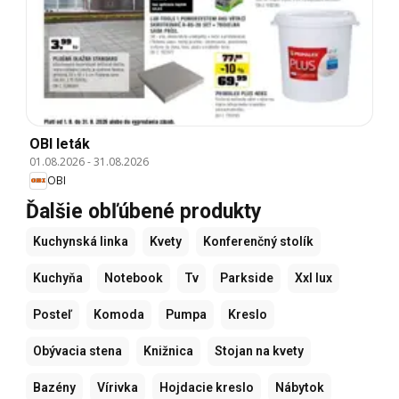
OBI leták
01.08.2026
-
31.08.2026
OBI
Ďalšie obľúbené produkty
Kuchynská linka
Kvety
Konferenčný stolík
Kuchyňa
Notebook
Tv
Parkside
Xxl lux
Posteľ
Komoda
Pumpa
Kreslo
Obývacia stena
Knižnica
Stojan na kvety
Bazény
Vírivka
Hojdacie kreslo
Nábytok