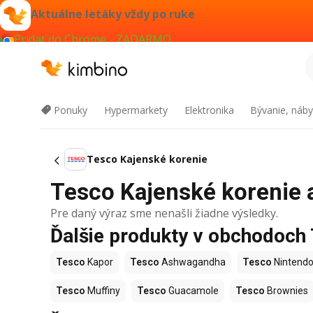
Aktuálne letáky vždy po ruke
Pridať do Chrome - ZADARMO
Ponuky
Hypermarkety
Elektronika
Bývanie, náby
Tesco Kajenské korenie
Tesco Kajenské korenie a
Pre daný výraz sme nenašli žiadne výsledky.
Ďalšie produkty v obchodoch
Tesco
Kapor
Tesco
Ashwagandha
Tesco
Nintendo
Tesco
Muffiny
Tesco
Guacamole
Tesco
Brownies