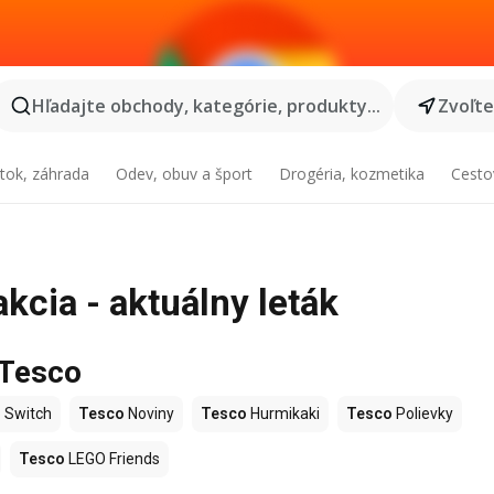
Hľadajte obchody, kategórie, produkty...
Zvoľt
tok, záhrada
Odev, obuv a šport
Drogéria, kozmetika
Cesto
kcia - aktuálny leták
 Tesco
 Switch
Tesco
Noviny
Tesco
Hurmikaki
Tesco
Polievky
Tesco
LEGO Friends