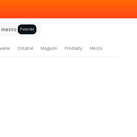
e mesto
Potvrdiť
vanie
Ostatné
Magazín
Produkty
Mestá