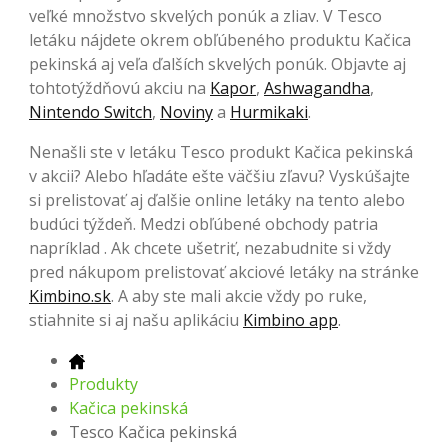
veľké množstvo skvelých ponúk a zliav. V Tesco
letáku nájdete okrem obľúbeného produktu Kačica
pekinská aj veľa ďalších skvelých ponúk. Objavte aj
tohtotýždňovú akciu na
Kapor
,
Ashwagandha
,
Nintendo Switch
,
Noviny
a
Hurmikaki
.
Nenašli ste v letáku Tesco produkt Kačica pekinská
v akcii? Alebo hľadáte ešte väčšiu zľavu? Vyskúšajte
si prelistovať aj ďalšie online letáky na tento alebo
budúci týždeň. Medzi obľúbené obchody patria
napríklad . Ak chcete ušetriť, nezabudnite si vždy
pred nákupom prelistovať akciové letáky na stránke
Kimbino.sk
. A aby ste mali akcie vždy po ruke,
stiahnite si aj našu aplikáciu
Kimbino app
.
Produkty
Kačica pekinská
Tesco Kačica pekinská