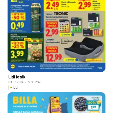
Lidl leták
03.08.2026
-
09.08.2026
Lidl