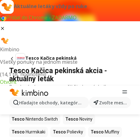
Aktuálne letáky vždy po ruke
Pridať do Chrome - ZADARMO
Kimbino
Tesco Kačica pekinská
Všetky ponuky na jednom mieste
Tesco Kačica pekinská akcia -
(14,1 tis. hodnotení)
aktuálny leták
Otvoriť
Pre daný výraz sme nenašli žiadne výsledky.
Ďalšie produkty v obchodoch Tesco
Hľadajte obchody, kategórie, produkty...
Zvoľte mesto
Tesco
Kapor
Tesco
Ashwagandha
Tesco
Nintendo Switch
Tesco
Noviny
Tesco
Hurmikaki
Tesco
Polievky
Tesco
Muffiny