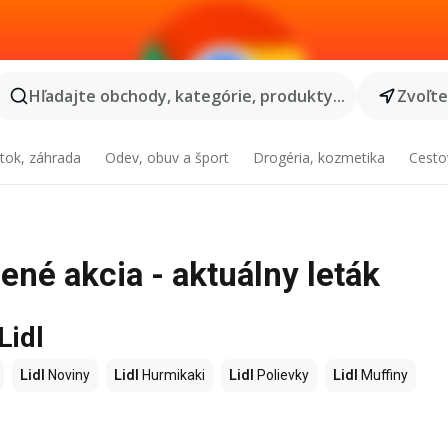
Hľadajte obchody, kategórie, produkty...
Zvoľt
tok, záhrada
Odev, obuv a šport
Drogéria, kozmetika
Cesto
ené akcia - aktuálny leták
Lidl
Lidl
Noviny
Lidl
Hurmikaki
Lidl
Polievky
Lidl
Muffiny