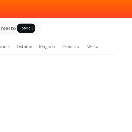
e mesto
Potvrdiť
vanie
Ostatné
Magazín
Produkty
Mestá