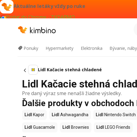
Aktuálne letáky vždy po ruke
Pridať do Chrome - ZADARMO
Ponuky
Hypermarkety
Elektronika
Bývanie, náby
Lidl Kačacie stehná chladené
Lidl Kačacie stehná chlad
Pre daný výraz sme nenašli žiadne výsledky.
Ďalšie produkty v obchodoch 
Lidl
Kapor
Lidl
Ashwagandha
Lidl
Nintendo Switch
Lidl
Guacamole
Lidl
Brownies
Lidl
LEGO Friends