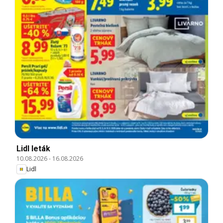
Lidl leták
10.08.2026
-
16.08.2026
Lidl