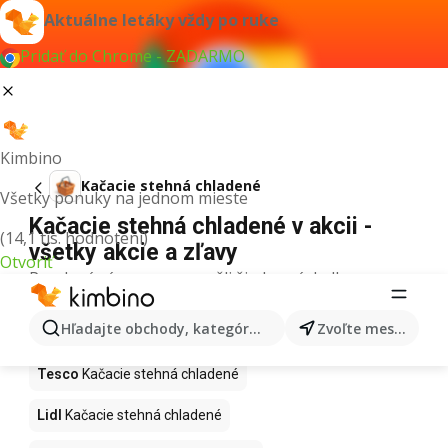
Aktuálne letáky vždy po ruke
Pridať do Chrome - ZADARMO
Kimbino
Kačacie stehná chladené
Všetky ponuky na jednom mieste
Kačacie stehná chladené v akcii -
(14,1 tis. hodnotení)
všetky akcie a zľavy
Otvoriť
Pre daný výraz sme nenašli žiadne výsledky.
Kačacie stehná chladené v akcii - Kde
Hľadajte obchody, kategórie, produkty...
Zvoľte mesto
kúpiť?
Tesco
Kačacie stehná chladené
Lidl
Kačacie stehná chladené