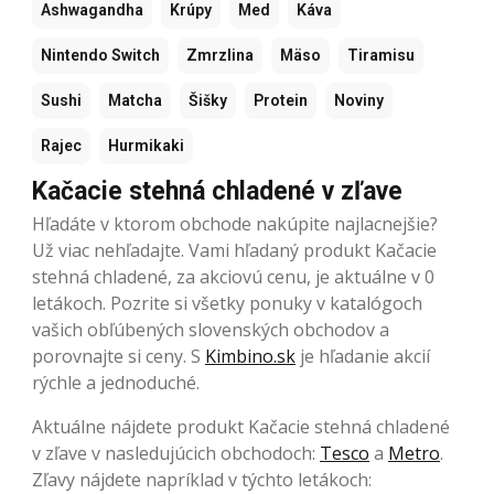
Ashwagandha
Krúpy
Med
Káva
Nintendo Switch
Zmrzlina
Mäso
Tiramisu
Sushi
Matcha
Šišky
Protein
Noviny
Rajec
Hurmikaki
Kačacie stehná chladené v zľave
Hľadáte v ktorom obchode nakúpite najlacnejšie?
Už viac nehľadajte. Vami hľadaný produkt Kačacie
stehná chladené, za akciovú cenu, je aktuálne v 0
letákoch. Pozrite si všetky ponuky v katalógoch
vašich obľúbených slovenských obchodov a
porovnajte si ceny. S
Kimbino.sk
je hľadanie akcií
rýchle a jednoduché.
Aktuálne nájdete produkt Kačacie stehná chladené
v zľave v nasledujúcich obchodoch:
Tesco
a
Metro
.
Zľavy nájdete napríklad v týchto letákoch: