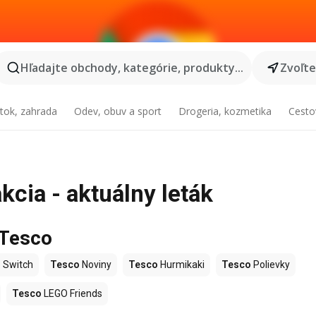
Hľadajte obchody, kategórie, produkty...
Zvoľt
tok, zahrada
Odev, obuv a sport
Drogeria, kozmetika
Cesto
cia - aktuálny leták
 Tesco
 Switch
Tesco
Noviny
Tesco
Hurmikaki
Tesco
Polievky
Tesco
LEGO Friends