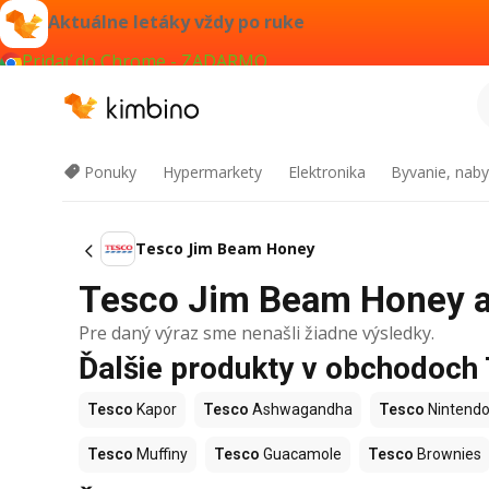
Aktuálne letáky vždy po ruke
Pridať do Chrome - ZADARMO
Ponuky
Hypermarkety
Elektronika
Byvanie, naby
Tesco Jim Beam Honey
Tesco Jim Beam Honey ak
Pre daný výraz sme nenašli žiadne výsledky.
Ďalšie produkty v obchodoch
Tesco
Kapor
Tesco
Ashwagandha
Tesco
Nintendo
Tesco
Muffiny
Tesco
Guacamole
Tesco
Brownies