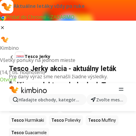
Aktuálne letáky vždy po ruke
Pridať do Chrome - ZADARMO
Kimbino
Tesco Jerky
Všetky ponuky na jednom mieste
Tesco Jerky akcia - aktuálny leták
(14,1 tis. hodnotení)
Pre daný výraz sme nenašli žiadne výsledky.
Otvoriť
Ďalšie produkty v obchodoch Tesco
Tesco
Kapor
Tesco
Ashwagandha
Hľadajte obchody, kategórie, produkty...
Zvoľte mesto
Tesco
Nintendo Switch
Tesco
Noviny
Tesco
Hurmikaki
Tesco
Polievky
Tesco
Muffiny
Tesco
Guacamole