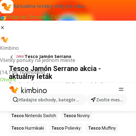
Aktuálne letáky vždy po ruke
Pridať do Chrome - ZADARMO
Kimbino
Tesco Jamón Serrano
Všetky ponuky na jednom mieste
Tesco Jamón Serrano akcia -
(14,1 tis. hodnotení)
aktuálny leták
Otvoriť
Pre daný výraz sme nenašli žiadne výsledky.
Ďalšie produkty v obchodoch Tesco
Hľadajte obchody, kategórie, produkty...
Zvoľte mesto
Tesco
Kapor
Tesco
Ashwagandha
Tesco
Nintendo Switch
Tesco
Noviny
Tesco
Hurmikaki
Tesco
Polievky
Tesco
Muffiny