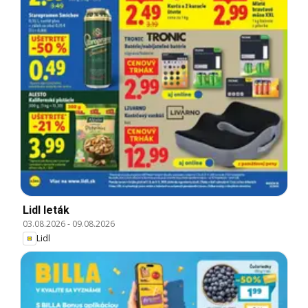
Lidl leták
03.08.2026
-
09.08.2026
Lidl