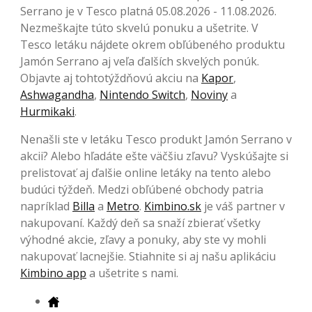
Serrano je v Tesco platná 05.08.2026 - 11.08.2026.
Nezmeškajte túto skvelú ponuku a ušetrite. V
Tesco letáku nájdete okrem obľúbeného produktu
Jamón Serrano aj veľa ďalších skvelých ponúk.
Objavte aj tohtotýždňovú akciu na
Kapor
,
Ashwagandha
,
Nintendo Switch
,
Noviny
a
Hurmikaki
.
Nenašli ste v letáku Tesco produkt Jamón Serrano v
akcii? Alebo hľadáte ešte väčšiu zľavu? Vyskúšajte si
prelistovať aj ďalšie online letáky na tento alebo
budúci týždeň. Medzi obľúbené obchody patria
napríklad
Billa
a
Metro
.
Kimbino.sk
je váš partner v
nakupovaní. Každý deň sa snaží zbierať všetky
výhodné akcie, zľavy a ponuky, aby ste vy mohli
nakupovať lacnejšie. Stiahnite si aj našu aplikáciu
Kimbino app
a ušetrite s nami.