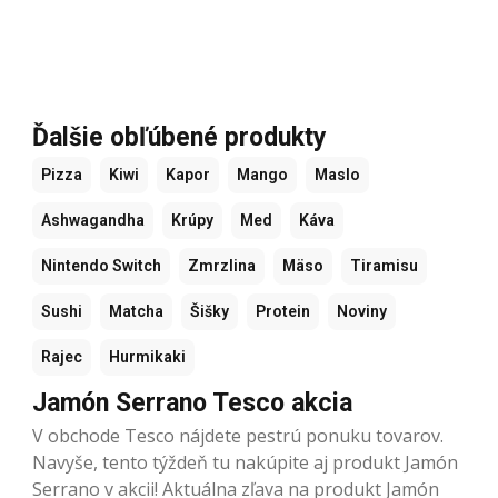
Ďalšie obľúbené produkty
Pizza
Kiwi
Kapor
Mango
Maslo
Ashwagandha
Krúpy
Med
Káva
Nintendo Switch
Zmrzlina
Mäso
Tiramisu
Sushi
Matcha
Šišky
Protein
Noviny
Rajec
Hurmikaki
Jamón Serrano Tesco akcia
V obchode Tesco nájdete pestrú ponuku tovarov.
Navyše, tento týždeň tu nakúpite aj produkt Jamón
Serrano v akcii! Aktuálna zľava na produkt Jamón