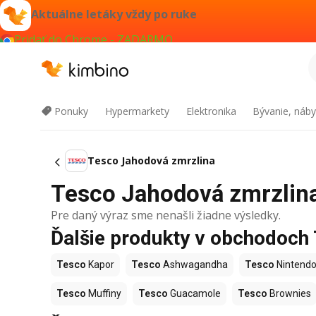
Aktuálne letáky vždy po ruke
Pridať do Chrome - ZADARMO
Ponuky
Hypermarkety
Elektronika
Bývanie, náby
Tesco Jahodová zmrzlina
Tesco Jahodová zmrzlina 
Pre daný výraz sme nenašli žiadne výsledky.
Ďalšie produkty v obchodoch
Tesco
Kapor
Tesco
Ashwagandha
Tesco
Nintendo
Tesco
Muffiny
Tesco
Guacamole
Tesco
Brownies