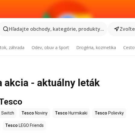
Hľadajte obchody, kategórie, produkty...
Zvoľt
tok, záhrada
Odev, obuv a šport
Drogéria, kozmetika
Cesto
akcia - aktuálny leták
 Tesco
 Switch
Tesco
Noviny
Tesco
Hurmikaki
Tesco
Polievky
Tesco
LEGO Friends