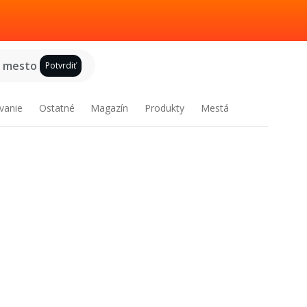
e mesto
Potvrdiť
vanie
Ostatné
Magazín
Produkty
Mestá