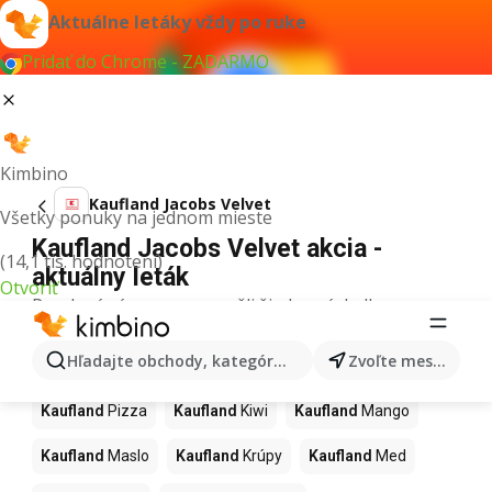
Aktuálne letáky vždy po ruke
Pridať do Chrome - ZADARMO
Kimbino
Kaufland Jacobs Velvet
Všetky ponuky na jednom mieste
Kaufland Jacobs Velvet akcia -
(14,1 tis. hodnotení)
aktuálny leták
Otvoriť
Pre daný výraz sme nenašli žiadne výsledky.
Ďalšie produkty v obchodoch
Hľadajte obchody, kategórie, produkty...
Zvoľte mesto
Kaufland
Kaufland
Pizza
Kaufland
Kiwi
Kaufland
Mango
Kaufland
Maslo
Kaufland
Krúpy
Kaufland
Med