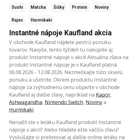
Sushi
Matcha
Šišky
Protein
Noviny
Rajec
Hurmikaki
Instantné nápoje Kaufland akcia
V obchode Kaufland nájdete pestrú ponuku
tovarov. Navyše, tento týždeň tu nakúpite aj
produkt Instantné nápoje v akcii! Aktuálna zľava na
produkt Instantné nápoje je v Kaufland platná
06.08.2026 - 12.08.2026. Nezmeškajte túto skvelú
ponuku a ušetrite. Okrem produktu Instantné
nápoje za zvýhodnenú cenu objavíte v obchode
Kaufland aj ďalšie zľavy, napríklad na
Kapor
,
Ashwagandha
,
Nintendo Switch
,
Noviny
a
Hurmikaki
.
Nenašli ste v letáku Kaufland produkt Instantné
nápoje v akcii? Alebo hľadáte ešte väčšiu zľavu?
Vyskúšajte si prelistovať aj ďalšie online letáky na