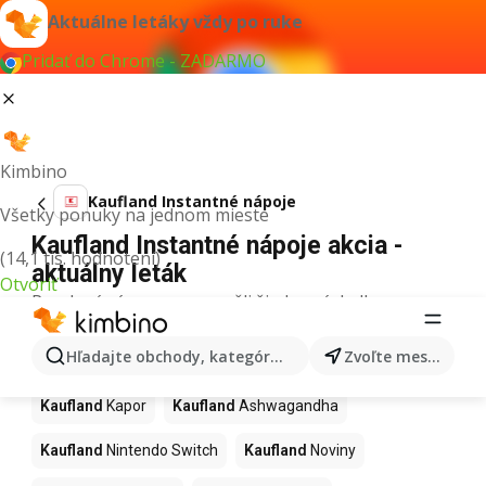
Aktuálne letáky vždy po ruke
Pridať do Chrome - ZADARMO
Kimbino
Kaufland Instantné nápoje
Všetky ponuky na jednom mieste
Kaufland Instantné nápoje akcia -
(14,1 tis. hodnotení)
aktuálny leták
Otvoriť
Pre daný výraz sme nenašli žiadne výsledky.
Ďalšie produkty v obchodoch
Hľadajte obchody, kategórie, produkty...
Zvoľte mesto
Kaufland
Kaufland
Kapor
Kaufland
Ashwagandha
Kaufland
Nintendo Switch
Kaufland
Noviny