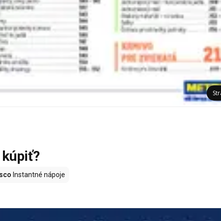
St
 kúpiť?
sco
Instantné nápoje