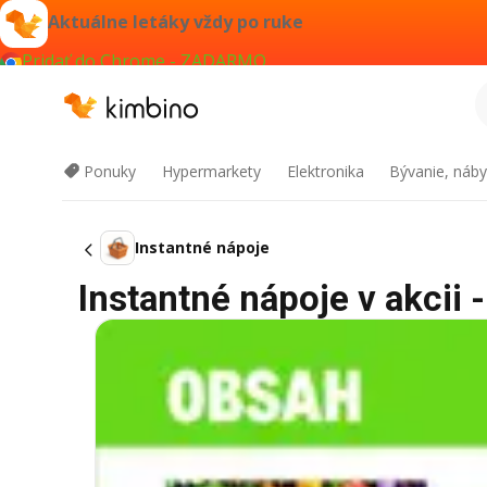
Aktuálne letáky vždy po ruke
Pridať do Chrome - ZADARMO
Ponuky
Hypermarkety
Elektronika
Bývanie, náby
Instantné nápoje
Instantné nápoje v akcii 