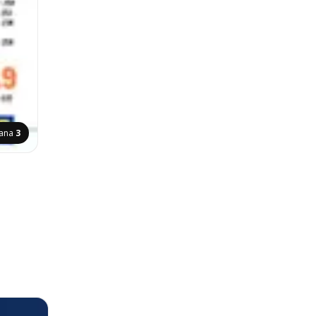
rana
3