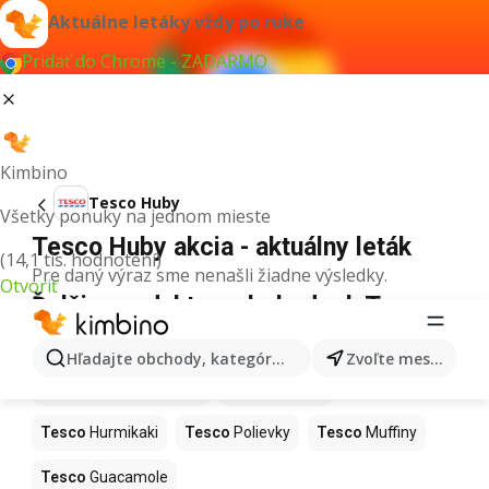
Aktuálne letáky vždy po ruke
Pridať do Chrome - ZADARMO
Kimbino
Tesco Huby
Všetky ponuky na jednom mieste
Tesco Huby akcia - aktuálny leták
(14,1 tis. hodnotení)
Pre daný výraz sme nenašli žiadne výsledky.
Otvoriť
Ďalšie produkty v obchodoch Tesco
Tesco
Kapor
Tesco
Ashwagandha
Hľadajte obchody, kategórie, produkty...
Zvoľte mesto
Tesco
Nintendo Switch
Tesco
Noviny
Tesco
Hurmikaki
Tesco
Polievky
Tesco
Muffiny
Tesco
Guacamole