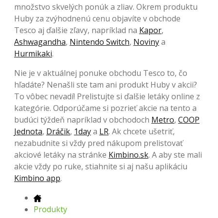
množstvo skvelých ponúk a zliav. Okrem produktu
Huby za zvýhodnenú cenu objavíte v obchode
Tesco aj ďalšie zľavy, napríklad na
Kapor
,
Ashwagandha
,
Nintendo Switch
,
Noviny
a
Hurmikaki
.
Nie je v aktuálnej ponuke obchodu Tesco to, čo
hľadáte? Nenašli ste tam ani produkt Huby v akcii?
To vôbec nevadí! Prelistujte si ďalšie letáky online z
kategórie. Odporúčame si pozrieť akcie na tento a
budúci týždeň napríklad v obchodoch
Metro
,
COOP
Jednota
,
Dráčik
,
1day
a
LR
. Ak chcete ušetriť,
nezabudnite si vždy pred nákupom prelistovať
akciové letáky na stránke
Kimbino.sk
. A aby ste mali
akcie vždy po ruke, stiahnite si aj našu aplikáciu
Kimbino app
.
Produkty