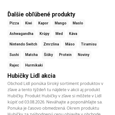
Ďalšie obľúbené produkty
Pizza
Kiwi
Kapor
Mango
Maslo
Ashwagandha
Krúpy
Med
Káva
Nintendo Switch
Zmrzlina
Mäso
Tiramisu
Sushi
Matcha
Šišky
Protein
Noviny
Rajec
Hurmikaki
Hubičky Lidl akcia
Obchod Lidl ponúka široký sortiment produktov v
zľave a tento týždeň tu nájdete v akcii aj produkt
Hubičky. Produkt Hubičky v zľave si môžete v Lidl
kúpiť od 03.08.2026. Neváhajte a poponáhľajte sa.
Ponuka je časovo obmedzená. Okrem produktu
Hubičky za zvýhodnenú cenu objavíte v obchode