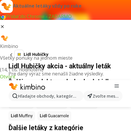
Aktuálne letáky vždy po ruke
Pridať do Chrome - ZADARMO
Kimbino
Lidl Hubičky
Všetky ponuky na jednom mieste
Lidl Hubičky akcia - aktuálny leták
(14,1 tis. hodnotení)
Pre daný výraz sme nenašli žiadne výsledky.
Otvoriť
Ďalšie produkty v obchodoch Lidl
Lidl
Kapor
Lidl
Ashwagandha
Lidl
Nintendo Switch
Hľadajte obchody, kategórie, produkty...
Zvoľte mesto
Lidl
Noviny
Lidl
Hurmikaki
Lidl
Polievky
Lidl
Muffiny
Lidl
Guacamole
Ďalšie letáky z kategórie