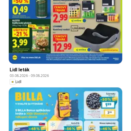
Lidl leták
03.08.2026
-
09.08.2026
Lidl