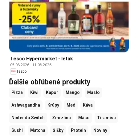
Tesco Hypermarket - leták
05.08.2026
-
11.08.2026
Tesco
Ďalšie obľúbené produkty
Pizza
Kiwi
Kapor
Mango
Maslo
Ashwagandha
Krúpy
Med
Káva
Nintendo Switch
Zmrzlina
Mäso
Tiramisu
Sushi
Matcha
Šišky
Protein
Noviny