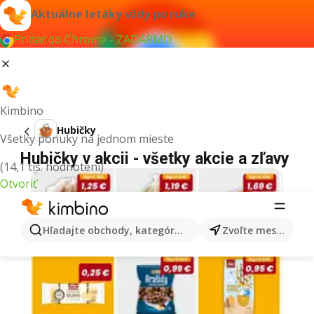
Aktuálne letáky vždy po ruke
Pridať do Chrome - ZADARMO
Kimbino
Hubičky
Všetky ponuky na jednom mieste
Hubičky v akcii - všetky akcie a zľavy
(14,1 tis. hodnotení)
Otvoriť
Hľadajte obchody, kategórie, produkty...
Zvoľte mesto