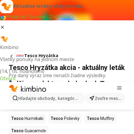
Aktuálne letáky vždy po ruke
Pridať do Chrome - ZADARMO
Kimbino
Tesco Hryzátka
Všetky ponuky na jednom mieste
Tesco Hryzátka akcia - aktuálny leták
(14,1 tis. hodnotení)
Pre daný výraz sme nenašli žiadne výsledky.
Otvoriť
Ďalšie produkty v obchodoch Tesco
Tesco
Kapor
Tesco
Ashwagandha
Hľadajte obchody, kategórie, produkty...
Zvoľte mesto
Tesco
Nintendo Switch
Tesco
Noviny
Tesco
Hurmikaki
Tesco
Polievky
Tesco
Muffiny
Tesco
Guacamole