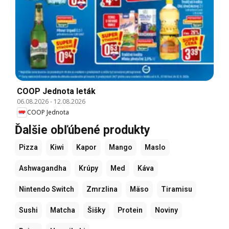
COOP Jednota leták
06.08.2026
-
12.08.2026
COOP Jednota
Ďalšie obľúbené produkty
Pizza
Kiwi
Kapor
Mango
Maslo
Ashwagandha
Krúpy
Med
Káva
Nintendo Switch
Zmrzlina
Mäso
Tiramisu
Sushi
Matcha
Šišky
Protein
Noviny