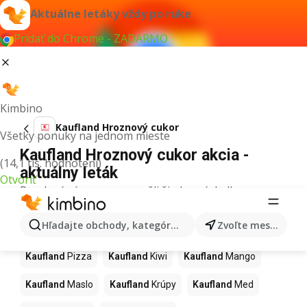
Aktuálne letáky vždy po ruke
Pridať do Chrome - ZADARMO
Kimbino
Kaufland Hroznový cukor
Všetky ponuky na jednom mieste
Kaufland Hroznový cukor akcia -
(14,1 tis. hodnotení)
aktuálny leták
Otvoriť
Pre daný výraz sme nenašli žiadne výsledky.
Ďalšie produkty v obchodoch
Hľadajte obchody, kategórie, produkty...
Zvoľte mesto
Kaufland
Kaufland
Pizza
Kaufland
Kiwi
Kaufland
Mango
Kaufland
Maslo
Kaufland
Krúpy
Kaufland
Med