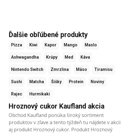
Ďalšie obľúbené produkty
Pizza
Kiwi
Kapor
Mango
Maslo
Ashwagandha
Krúpy
Med
Káva
Nintendo Switch
Zmrzlina
Mäso
Tiramisu
Sushi
Matcha
Šišky
Protein
Noviny
Rajec
Hurmikaki
Hroznový cukor Kaufland akcia
Obchod Kaufland ponúka široký sortiment
produktov v zľave a tento týždeň tu nájdete v akcii
aj produkt Hroznový cukor. Produkt Hroznový