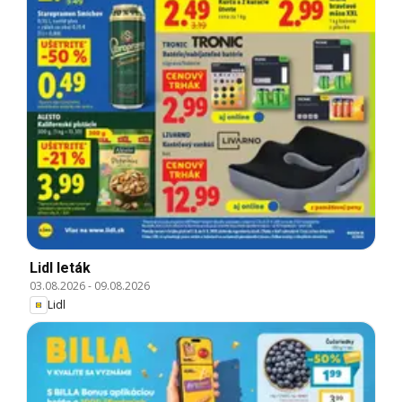
Lidl leták
03.08.2026
-
09.08.2026
Lidl