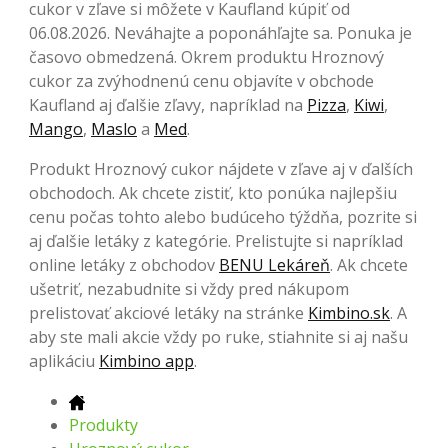
cukor v zľave si môžete v Kaufland kúpiť od
06.08.2026. Neváhajte a poponáhľajte sa. Ponuka je
časovo obmedzená. Okrem produktu Hroznový
cukor za zvýhodnenú cenu objavíte v obchode
Kaufland aj ďalšie zľavy, napríklad na
Pizza
,
Kiwi
,
Mango
,
Maslo
a
Med
.
Produkt Hroznový cukor nájdete v zľave aj v ďalších
obchodoch. Ak chcete zistiť, kto ponúka najlepšiu
cenu počas tohto alebo budúceho týždňa, pozrite si
aj ďalšie letáky z kategórie. Prelistujte si napríklad
online letáky z obchodov
BENU Lekáreň
. Ak chcete
ušetriť, nezabudnite si vždy pred nákupom
prelistovať akciové letáky na stránke
Kimbino.sk
. A
aby ste mali akcie vždy po ruke, stiahnite si aj našu
aplikáciu
Kimbino app
.
Produkty