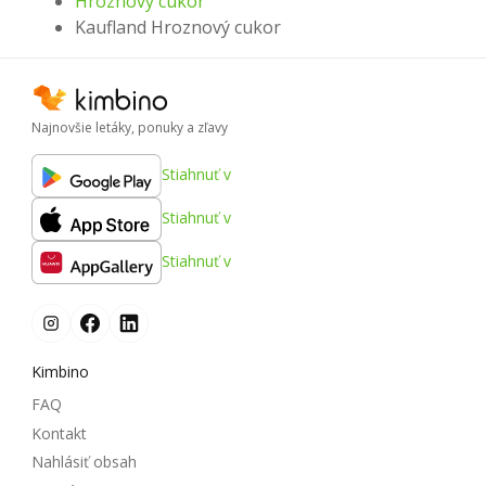
Hroznový cukor
Kaufland Hroznový cukor
Najnovšie letáky, ponuky a zľavy
Stiahnuť v
Stiahnuť v
Stiahnuť v
Kimbino
FAQ
Kontakt
Nahlásiť obsah