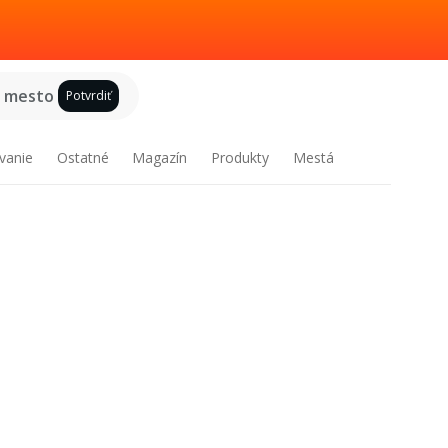
e mesto
Potvrdiť
vanie
Ostatné
Magazín
Produkty
Mestá