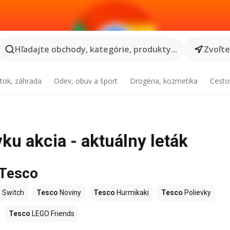
Hľadajte obchody, kategórie, produkty...
Zvoľt
tok, záhrada
Odev, obuv a šport
Drogéria, kozmetika
Cesto
ku akcia - aktuálny leták
 Tesco
 Switch
Tesco
Noviny
Tesco
Hurmikaki
Tesco
Polievky
Tesco
LEGO Friends