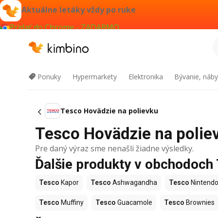
Aktuálne letáky vždy po ruke
Pridať do Chrome - ZADARMO
Ponuky
Hypermarkety
Elektronika
Bývanie, náby
Tesco Hovädzie na polievku
Tesco Hovädzie na poliev
Pre daný výraz sme nenašli žiadne výsledky.
Ďalšie produkty v obchodoch
Tesco
Kapor
Tesco
Ashwagandha
Tesco
Nintendo
Tesco
Muffiny
Tesco
Guacamole
Tesco
Brownies