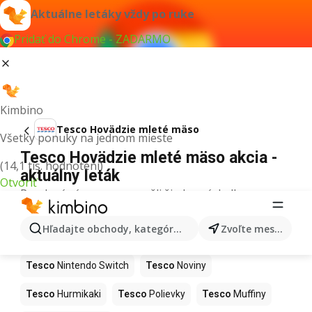
Aktuálne letáky vždy po ruke
Pridať do Chrome - ZADARMO
Kimbino
Tesco Hovädzie mleté ​​mäso
Všetky ponuky na jednom mieste
Tesco Hovädzie mleté ​​mäso akcia -
(14,1 tis. hodnotení)
aktuálny leták
Otvoriť
Pre daný výraz sme nenašli žiadne výsledky.
Ďalšie produkty v obchodoch Tesco
Hľadajte obchody, kategórie, produkty...
Zvoľte mesto
Tesco
Kapor
Tesco
Ashwagandha
Tesco
Nintendo Switch
Tesco
Noviny
Tesco
Hurmikaki
Tesco
Polievky
Tesco
Muffiny