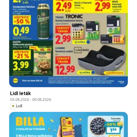
Lidl leták
03.08.2026
-
09.08.2026
Lidl