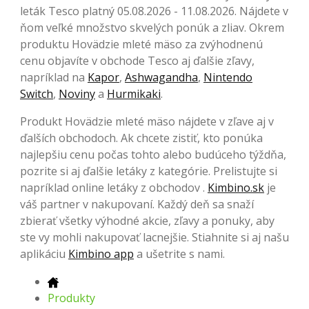
leták Tesco platný 05.08.2026 - 11.08.2026. Nájdete v
ňom veľké množstvo skvelých ponúk a zliav. Okrem
produktu Hovädzie mleté ​​mäso za zvýhodnenú
cenu objavíte v obchode Tesco aj ďalšie zľavy,
napríklad na
Kapor
,
Ashwagandha
,
Nintendo
Switch
,
Noviny
a
Hurmikaki
.
Produkt Hovädzie mleté ​​mäso nájdete v zľave aj v
ďalších obchodoch. Ak chcete zistiť, kto ponúka
najlepšiu cenu počas tohto alebo budúceho týždňa,
pozrite si aj ďalšie letáky z kategórie. Prelistujte si
napríklad online letáky z obchodov .
Kimbino.sk
je
váš partner v nakupovaní. Každý deň sa snaží
zbierať všetky výhodné akcie, zľavy a ponuky, aby
ste vy mohli nakupovať lacnejšie. Stiahnite si aj našu
aplikáciu
Kimbino app
a ušetrite s nami.
Produkty