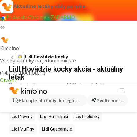
Aktuálne letáky vždy po ruke
Pridať do Chrome - ZADARMO
Kimbino
Lidl Hovädzie kocky
Všetky ponuky na jednom mieste
Lidl Hovädzie kocky akcia - aktuálny
(14,1 tis. hodnotení)
leták
Otvoriť
Pre daný výraz sme nenašli žiadne výsledky.
Ďalšie produkty v obchodoch Lidl
Hľadajte obchody, kategórie, produkty...
Zvoľte mesto
Lidl
Kapor
Lidl
Ashwagandha
Lidl
Nintendo Switch
Lidl
Noviny
Lidl
Hurmikaki
Lidl
Polievky
Lidl
Muffiny
Lidl
Guacamole