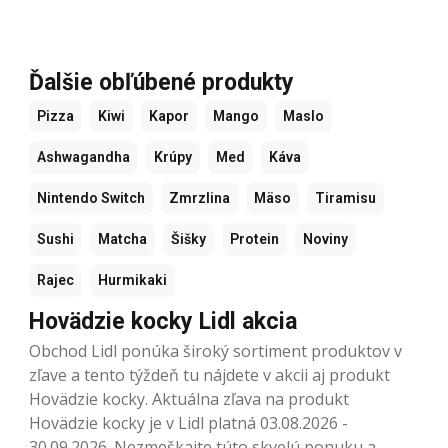
Ďalšie obľúbené produkty
Pizza
Kiwi
Kapor
Mango
Maslo
Ashwagandha
Krúpy
Med
Káva
Nintendo Switch
Zmrzlina
Mäso
Tiramisu
Sushi
Matcha
Šišky
Protein
Noviny
Rajec
Hurmikaki
Hovädzie kocky Lidl akcia
Obchod Lidl ponúka široký sortiment produktov v
zľave a tento týždeň tu nájdete v akcii aj produkt
Hovädzie kocky. Aktuálna zľava na produkt
Hovädzie kocky je v Lidl platná 03.08.2026 -
30.09.2026. Nezmeškajte túto skvelú ponuku a