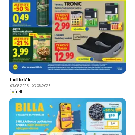
Lidl leták
03.08.2026
-
09.08.2026
Lidl