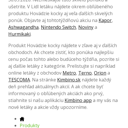
ušetrite. V Lidl letáku nájdete okrem obľúbeného
produktu Hovädzie kocky aj veľa ďalších skvelých
ponúk. Objavte aj tohtotýždňovú akciu na
Kapor
,
Ashwagandha
,
Nintendo Switch
,
Noviny
a
Hurmikaki
.
Produkt Hovädzie kocky nájdete v zľave aj v ďalších
obchodoch. Ak chcete zistiť, kto ponúka najlepšiu
cenu počas tohto alebo budúceho týždňa, pozrite si
aj ďalšie letáky z kategórie. Prelistujte si napríklad
online letáky z obchodov
Metro
,
Terno
,
Orion
a
TESCOMA
. Na stránke
Kimbino.sk
nájdete každý
deň prehľad aktuálnych akcií. A ak chcete byť
informovaný o obľúbených akciách ako prvý,
stiahnite si našu aplikáciu
Kimbino app
a my vás na
nové letáky a akcie vždy upozorníme.
Produkty