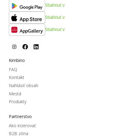
Stiahnuť v
Stiahnuť v
Stiahnuť v
Kimbino
FAQ
Kontakt
Nahlásiť obsah
Mestá
Produkty
Partnerstvo
Ako inzerovať
B2B zóna