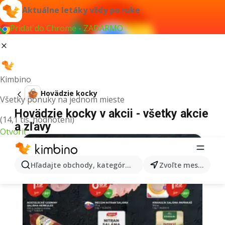
Aktuálne letáky vždy po ruke
Pridať do Chrome - ZADARMO
Kimbino
Hovädzie kocky
Všetky ponuky na jednom mieste
Hovädzie kocky v akcii - všetky akcie
(14,1 tis. hodnotení)
a zľavy
Otvoriť
Hľadajte obchody, kategórie, produkty...
Zvoľte mesto