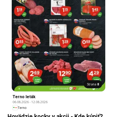
Strana
8
Terno leták
06.08.2026
-
12.08.2026
Terno
Hovädzie kocky v akcii - Kde kúpiť?