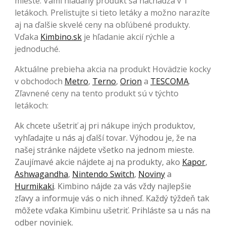
mieste. Vami hľadaný produkt sa nachádza v 1
letákoch. Prelistujte si tieto letáky a možno narazíte
aj na ďalšie skvelé ceny na obľúbené produkty.
Vďaka
Kimbino.sk
je hľadanie akcií rýchle a
jednoduché.
Aktuálne prebieha akcia na produkt Hovädzie kocky
v obchodoch
Metro
,
Terno
,
Orion
a
TESCOMA
.
Zľavnené ceny na tento produkt sú v týchto
letákoch:
Ak chcete ušetriť aj pri nákupe iných produktov,
vyhľadajte u nás aj ďalší tovar. Výhodou je, že na
našej stránke nájdete všetko na jednom mieste.
Zaujímavé akcie nájdete aj na produkty, ako
Kapor
,
Ashwagandha
,
Nintendo Switch
,
Noviny
a
Hurmikaki
. Kimbino nájde za vás vždy najlepšie
zľavy a informuje vás o nich ihneď. Každý týždeň tak
môžete vďaka Kimbinu ušetriť. Prihláste sa u nás na
odber noviniek.