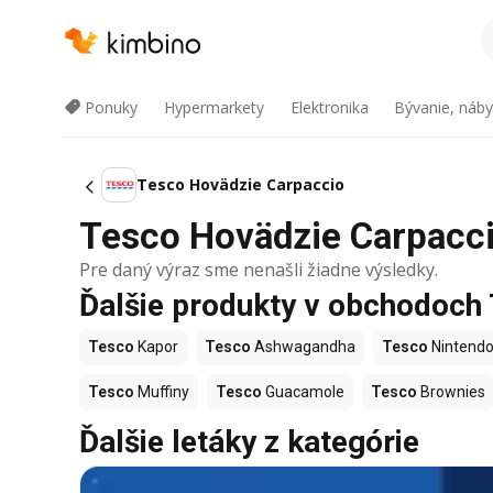
Ponuky
Hypermarkety
Elektronika
Bývanie, náby
Tesco Hovädzie Carpaccio
Tesco Hovädzie Carpaccio
Pre daný výraz sme nenašli žiadne výsledky.
Ďalšie produkty v obchodoch
Tesco
Kapor
Tesco
Ashwagandha
Tesco
Nintendo
Tesco
Muffiny
Tesco
Guacamole
Tesco
Brownies
Ďalšie letáky z kategórie