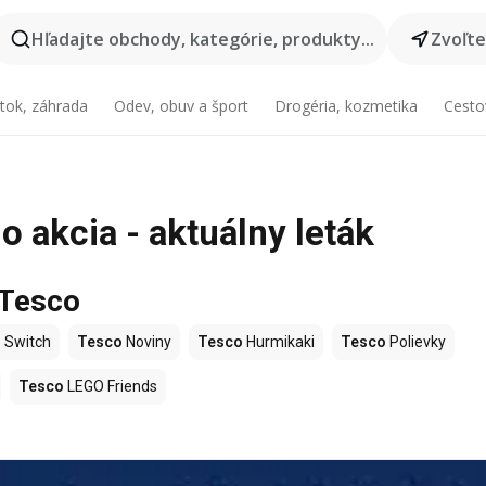
Hľadajte obchody, kategórie, produkty...
Zvoľt
tok, záhrada
Odev, obuv a šport
Drogéria, kozmetika
Cesto
 akcia - aktuálny leták
 Tesco
 Switch
Tesco
Noviny
Tesco
Hurmikaki
Tesco
Polievky
Tesco
LEGO Friends