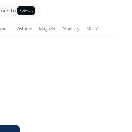
e mesto
Potvrdiť
vanie
Ostatné
Magazín
Produkty
Mestá