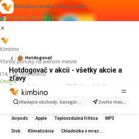
Aktuálne letáky vždy po ruke
Pridať do Chrome - ZADARMO
Kimbino
Hotdogovač
Všetky ponuky na jednom mieste
Hotdogovač v akcii - všetky akcie a
(14,1 tis. hodnotení)
zľavy
Otvoriť
Pre daný výraz sme nenašli žiadne výsledky.
Ďalšie obľúbené produkty
Hľadajte obchody, kategórie, produkty...
Zvoľte mesto
Samsung
Iphone
Xiaomi
Apple Watch
Airpods
Apple
Teplovzdušná frítéza
MP3
Disk
Klimatizácia
Chladnička s mraz...