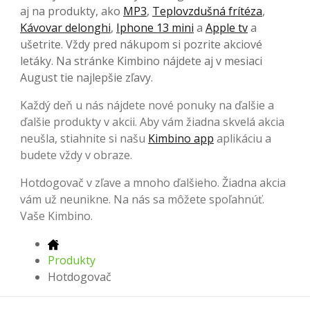
aj na produkty, ako
MP3
,
Teplovzdušná frítéza
,
Kávovar delonghi
,
Iphone 13 mini
a
Apple tv
a
ušetrite. Vždy pred nákupom si pozrite akciové
letáky. Na stránke Kimbino nájdete aj v mesiaci
August tie najlepšie zľavy.
Každý deň u nás nájdete nové ponuky na ďalšie a
ďalšie produkty v akcii. Aby vám žiadna skvelá akcia
neušla, stiahnite si našu
Kimbino app
aplikáciu a
budete vždy v obraze.
Hotdogovač v zľave a mnoho ďalšieho. Žiadna akcia
vám už neunikne. Na nás sa môžete spoľahnúť.
Vaše Kimbino.
Produkty
Hotdogovač