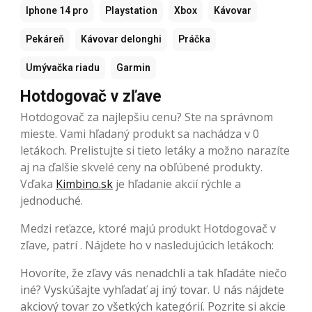
Iphone 14 pro
Playstation
Xbox
Kávovar
Pekáreň
Kávovar delonghi
Práčka
Umývačka riadu
Garmin
Hotdogovač v zľave
Hotdogovač za najlepšiu cenu? Ste na správnom
mieste. Vami hľadaný produkt sa nachádza v 0
letákoch. Prelistujte si tieto letáky a možno narazíte
aj na ďalšie skvelé ceny na obľúbené produkty.
Vďaka
Kimbino.sk
je hľadanie akcií rýchle a
jednoduché.
Medzi reťazce, ktoré majú produkt Hotdogovač v
zľave, patrí . Nájdete ho v nasledujúcich letákoch:
Hovoríte, že zľavy vás nenadchli a tak hľadáte niečo
iné? Vyskúšajte vyhľadať aj iný tovar. U nás nájdete
akciový tovar zo všetkých kategórií. Pozrite si akcie