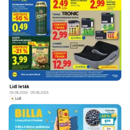
Lidl leták
03.08.2026
-
09.08.2026
Lidl