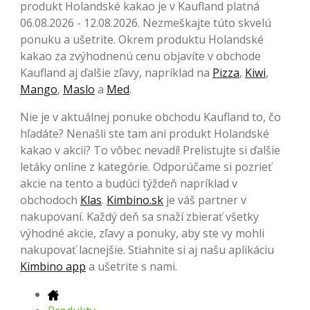
produkt Holandské kakao je v Kaufland platná
06.08.2026 - 12.08.2026. Nezmeškajte túto skvelú
ponuku a ušetrite. Okrem produktu Holandské
kakao za zvýhodnenú cenu objavíte v obchode
Kaufland aj ďalšie zľavy, napríklad na
Pizza
,
Kiwi
,
Mango
,
Maslo
a
Med
.
Nie je v aktuálnej ponuke obchodu Kaufland to, čo
hľadáte? Nenašli ste tam ani produkt Holandské
kakao v akcii? To vôbec nevadí! Prelistujte si ďalšie
letáky online z kategórie. Odporúčame si pozrieť
akcie na tento a budúci týždeň napríklad v
obchodoch
Klas
.
Kimbino.sk
je váš partner v
nakupovaní. Každý deň sa snaží zbierať všetky
výhodné akcie, zľavy a ponuky, aby ste vy mohli
nakupovať lacnejšie. Stiahnite si aj našu aplikáciu
Kimbino app
a ušetrite s nami.