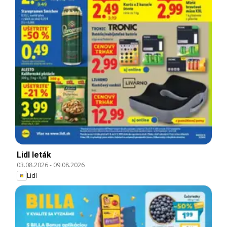
Lidl leták
03.08.2026
-
09.08.2026
Lidl