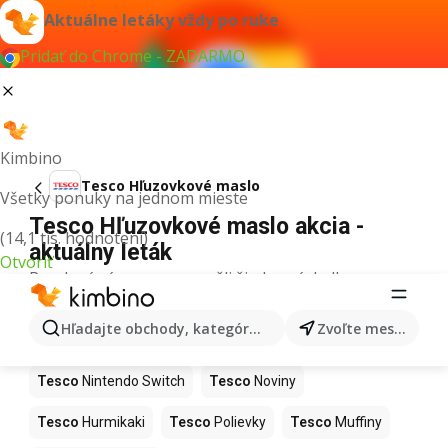
Aktuálne letáky vždy po ruke
Pridať do Chrome - ZADARMO
Kimbino
Tesco Hľuzovkové maslo
Všetky ponuky na jednom mieste
Tesco Hľuzovkové maslo akcia -
(14,1 tis. hodnotení)
aktuálny leták
Otvoriť
Pre daný výraz sme nenašli žiadne výsledky.
Ďalšie produkty v obchodoch Tesco
Hľadajte obchody, kategórie, produkty...
Zvoľte mesto
Tesco
Kapor
Tesco
Ashwagandha
Tesco
Nintendo Switch
Tesco
Noviny
Tesco
Hurmikaki
Tesco
Polievky
Tesco
Muffiny