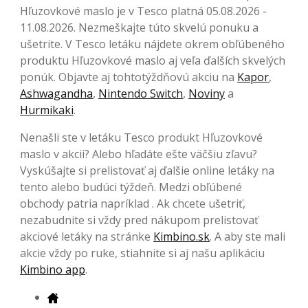
Hľuzovkové maslo je v Tesco platná 05.08.2026 -
11.08.2026. Nezmeškajte túto skvelú ponuku a
ušetrite. V Tesco letáku nájdete okrem obľúbeného
produktu Hľuzovkové maslo aj veľa ďalších skvelých
ponúk. Objavte aj tohtotýždňovú akciu na
Kapor
,
Ashwagandha
,
Nintendo Switch
,
Noviny
a
Hurmikaki
.
Nenašli ste v letáku Tesco produkt Hľuzovkové
maslo v akcii? Alebo hľadáte ešte väčšiu zľavu?
Vyskúšajte si prelistovať aj ďalšie online letáky na
tento alebo budúci týždeň. Medzi obľúbené
obchody patria napríklad . Ak chcete ušetriť,
nezabudnite si vždy pred nákupom prelistovať
akciové letáky na stránke
Kimbino.sk
. A aby ste mali
akcie vždy po ruke, stiahnite si aj našu aplikáciu
Kimbino app
.