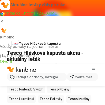
Aktuálne letáky vždy po ruke
Pridať do Chrome - ZADARMO
Kimbino
Tesco Hlávková kapusta
Všetky ponuky na jednom mieste
Tesco Hlávková kapusta akcia -
(14,1 tis. hodnotení)
aktuálny leták
Otvoriť
Pre daný výraz sme nenašli žiadne výsledky.
Ďalšie produkty v obchodoch Tesco
Hľadajte obchody, kategórie, produkty...
Zvoľte mesto
Tesco
Kapor
Tesco
Ashwagandha
Tesco
Nintendo Switch
Tesco
Noviny
Tesco
Hurmikaki
Tesco
Polievky
Tesco
Muffiny