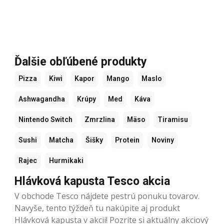
Ďalšie obľúbené produkty
Pizza
Kiwi
Kapor
Mango
Maslo
Ashwagandha
Krúpy
Med
Káva
Nintendo Switch
Zmrzlina
Mäso
Tiramisu
Sushi
Matcha
Šišky
Protein
Noviny
Rajec
Hurmikaki
Hlávková kapusta Tesco akcia
V obchode Tesco nájdete pestrú ponuku tovarov.
Navyše, tento týždeň tu nakúpite aj produkt
Hlávková kapusta v akcii! Pozrite si aktuálny akciový