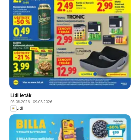
Lidl leták
03.08.2026
-
09.08.2026
Lidl