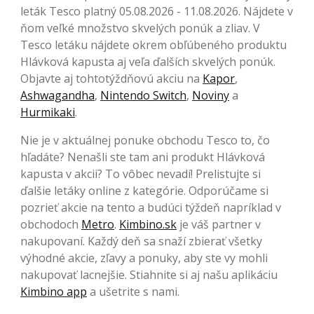
leták Tesco platný 05.08.2026 - 11.08.2026. Nájdete v
ňom veľké množstvo skvelých ponúk a zliav. V
Tesco letáku nájdete okrem obľúbeného produktu
Hlávková kapusta aj veľa ďalších skvelých ponúk.
Objavte aj tohtotýždňovú akciu na
Kapor
,
Ashwagandha
,
Nintendo Switch
,
Noviny
a
Hurmikaki
.
Nie je v aktuálnej ponuke obchodu Tesco to, čo
hľadáte? Nenašli ste tam ani produkt Hlávková
kapusta v akcii? To vôbec nevadí! Prelistujte si
ďalšie letáky online z kategórie. Odporúčame si
pozrieť akcie na tento a budúci týždeň napríklad v
obchodoch
Metro
.
Kimbino.sk
je váš partner v
nakupovaní. Každý deň sa snaží zbierať všetky
výhodné akcie, zľavy a ponuky, aby ste vy mohli
nakupovať lacnejšie. Stiahnite si aj našu aplikáciu
Kimbino app
a ušetrite s nami.