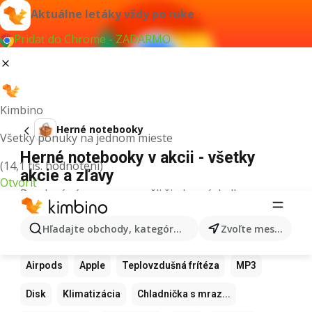
Aktuálne letáky vždy po ruke
Pridať do Chrome - ZADARMO
Kimbino
Herné notebooky
Všetky ponuky na jednom mieste
Herné notebooky v akcii - všetky
(14,1 tis. hodnotení)
akcie a zľavy
Otvoriť
Pre daný výraz sme nenašli žiadne výsledky.
Ďalšie obľúbené produkty
Hľadajte obchody, kategórie, produkty...
Zvoľte mesto
Samsung
Iphone
Xiaomi
Apple Watch
Airpods
Apple
Teplovzdušná frítéza
MP3
Disk
Klimatizácia
Chladnička s mraz...