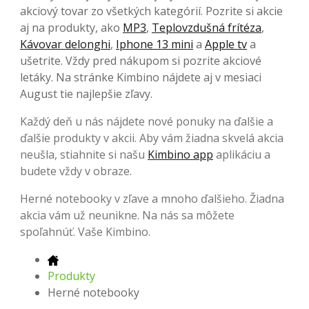
akciový tovar zo všetkých kategórií. Pozrite si akcie
aj na produkty, ako
MP3
,
Teplovzdušná frítéza
,
Kávovar delonghi
,
Iphone 13 mini
a
Apple tv
a
ušetrite. Vždy pred nákupom si pozrite akciové
letáky. Na stránke Kimbino nájdete aj v mesiaci
August tie najlepšie zľavy.
Každý deň u nás nájdete nové ponuky na ďalšie a
ďalšie produkty v akcii. Aby vám žiadna skvelá akcia
neušla, stiahnite si našu
Kimbino app
aplikáciu a
budete vždy v obraze.
Herné notebooky v zľave a mnoho ďalšieho. Žiadna
akcia vám už neunikne. Na nás sa môžete
spoľahnúť. Vaše Kimbino.
Produkty
Herné notebooky