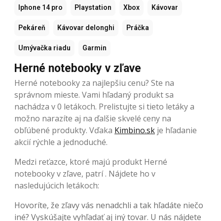
Iphone 14 pro
Playstation
Xbox
Kávovar
Pekáreň
Kávovar delonghi
Práčka
Umývačka riadu
Garmin
Herné notebooky v zľave
Herné notebooky za najlepšiu cenu? Ste na
správnom mieste. Vami hľadaný produkt sa
nachádza v 0 letákoch. Prelistujte si tieto letáky a
možno narazíte aj na ďalšie skvelé ceny na
obľúbené produkty. Vďaka
Kimbino.sk
je hľadanie
akcií rýchle a jednoduché.
Medzi reťazce, ktoré majú produkt Herné
notebooky v zľave, patrí . Nájdete ho v
nasledujúcich letákoch:
Hovoríte, že zľavy vás nenadchli a tak hľadáte niečo
iné? Vyskúšajte vyhľadať aj iný tovar. U nás nájdete