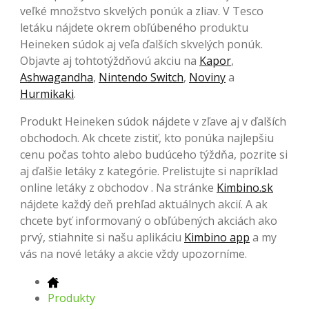
veľké množstvo skvelých ponúk a zliav. V Tesco
letáku nájdete okrem obľúbeného produktu
Heineken súdok aj veľa ďalších skvelých ponúk.
Objavte aj tohtotýždňovú akciu na
Kapor
,
Ashwagandha
,
Nintendo Switch
,
Noviny
a
Hurmikaki
.
Produkt Heineken súdok nájdete v zľave aj v ďalších
obchodoch. Ak chcete zistiť, kto ponúka najlepšiu
cenu počas tohto alebo budúceho týždňa, pozrite si
aj ďalšie letáky z kategórie. Prelistujte si napríklad
online letáky z obchodov . Na stránke
Kimbino.sk
nájdete každý deň prehľad aktuálnych akcií. A ak
chcete byť informovaný o obľúbených akciách ako
prvý, stiahnite si našu aplikáciu
Kimbino app
a my
vás na nové letáky a akcie vždy upozorníme.
Produkty