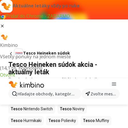
Aktuálne letáky vždy po ruke
Pridať do Chrome - ZADARMO
Kimbino
Tesco Heineken súdok
Všetky ponuky na jednom mieste
Tesco Heineken súdok akcia -
(14,1 tis. hodnotení)
aktuálny leták
Otvoriť
Pre daný výraz sme nenašli žiadne výsledky.
Ďalšie produkty v obchodoch Tesco
Hľadajte obchody, kategórie, produkty...
Zvoľte mesto
Tesco
Kapor
Tesco
Ashwagandha
Tesco
Nintendo Switch
Tesco
Noviny
Tesco
Hurmikaki
Tesco
Polievky
Tesco
Muffiny