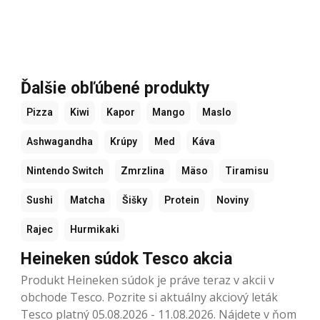
Ďalšie obľúbené produkty
Pizza
Kiwi
Kapor
Mango
Maslo
Ashwagandha
Krúpy
Med
Káva
Nintendo Switch
Zmrzlina
Mäso
Tiramisu
Sushi
Matcha
Šišky
Protein
Noviny
Rajec
Hurmikaki
Heineken súdok Tesco akcia
Produkt Heineken súdok je práve teraz v akcii v
obchode Tesco. Pozrite si aktuálny akciový leták
Tesco platný 05.08.2026 - 11.08.2026. Nájdete v ňom