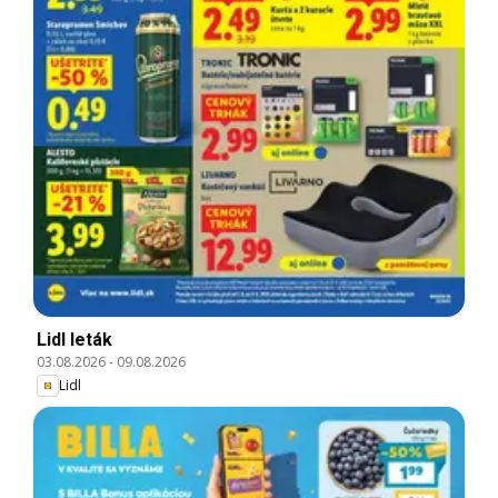
Lidl leták
03.08.2026
-
09.08.2026
Lidl