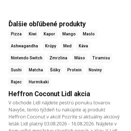
Ďalšie obľúbené produkty
Pizza
Kiwi
Kapor
Mango
Maslo
Ashwagandha
Krúpy
Med
Káva
Nintendo Switch
Zmrzlina
Mäso
Tiramisu
Sushi
Matcha
Šišky
Protein
Noviny
Rajec
Hurmikaki
Heffron Coconut Lidl akcia
V obchode Lidl nájdete pestrú ponuku tovarov.
Navyše, tento týždeň tu nakúpite aj produkt
Heffron Coconut v akcii! Pozrite si aktuálny akciový
leták Lidl platný 03.08.2026 - 16.08.2026. Nájdete v
ňom veľké množstvo skvelých ponúk a zliav. V Lidl