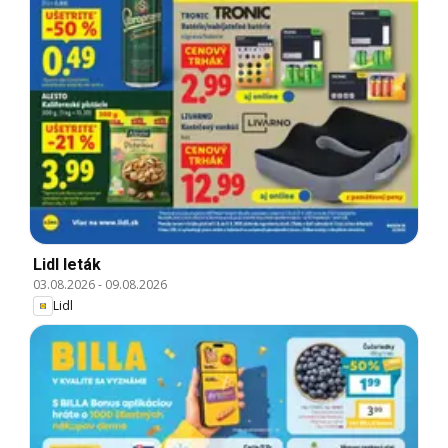
Lidl leták
03.08.2026
-
09.08.2026
Lidl