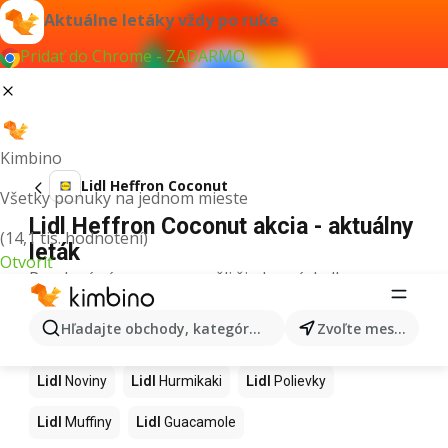
Aktuálne letáky vždy po ruke
Pridať do Chrome - ZADARMO
Kimbino
Lidl Heffron Coconut
Všetky ponuky na jednom mieste
Lidl Heffron Coconut akcia - aktuálny
(14,1 tis. hodnotení)
leták
Otvoriť
Pre daný výraz sme nenašli žiadne výsledky.
Ďalšie produkty v obchodoch Lidl
Hľadajte obchody, kategórie, produkty...
Zvoľte mesto
Lidl
Kapor
Lidl
Ashwagandha
Lidl
Nintendo Switch
Lidl
Noviny
Lidl
Hurmikaki
Lidl
Polievky
Lidl
Muffiny
Lidl
Guacamole