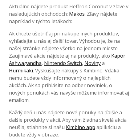
Aktuálne nájdete produkt Heffron Coconut v zľave v
nasledujúcich obchodoch:
Makos
. Zľavy nájdete
napríklad v týchto letákoch:
Ak chcete ušetriť aj pri nákupe iných produktov,
vyhľadajte u nás aj ďalší tovar. Výhodou je, že na
našej stránke nájdete všetko na jednom mieste.
Zaujímavé akcie nájdete aj na produkty, ako
Kapor
,
Ashwagandha
,
Nintendo Switch
,
Noviny
a
Hurmikaki
. Vyskúšajte nákupy s Kimbino. Vďaka
nemu budete vždy informovaný o najlepších
akciách. Ak sa prihlásite na odber noviniek, o
nových ponukách vás navyše môžeme informovať aj
emailom.
Každý deň u nás nájdete nové ponuky na ďalšie a
ďalšie produkty v akcii. Aby vám žiadna skvelá akcia
neušla, stiahnite si našu
Kimbino app
aplikáciu a
budete vždy v obraze.