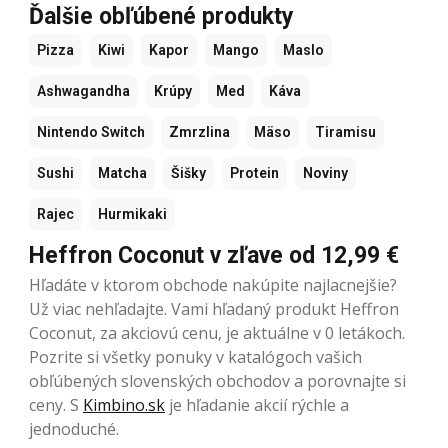
Ďalšie obľúbené produkty
Pizza
Kiwi
Kapor
Mango
Maslo
Ashwagandha
Krúpy
Med
Káva
Nintendo Switch
Zmrzlina
Mäso
Tiramisu
Sushi
Matcha
Šišky
Protein
Noviny
Rajec
Hurmikaki
Heffron Coconut v zľave od 12,99 €
Hľadáte v ktorom obchode nakúpite najlacnejšie?
Už viac nehľadajte. Vami hľadaný produkt Heffron
Coconut, za akciovú cenu, je aktuálne v 0 letákoch.
Pozrite si všetky ponuky v katalógoch vašich
obľúbených slovenských obchodov a porovnajte si
ceny. S
Kimbino.sk
je hľadanie akcií rýchle a
jednoduché.