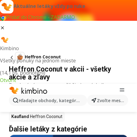
Aktuálne letáky vždy po ruke
Pridať do Chrome - ZADARMO
Kimbino
Heffron Coconut
Všetky ponuky na jednom mieste
Heffron Coconut v akcii - všetky
(14,1 tis. hodnotení)
akcie a zľavy
Otvoriť
Pre daný výraz sme nenašli žiadne výsledky.
Heffron Coconut v akcii - Kde kúpiť?
Hľadajte obchody, kategórie, produkty...
Zvoľte mesto
Tesco
Heffron Coconut
Lidl
Heffron Coconut
Kaufland
Heffron Coconut
Ďalšie letáky z kategórie