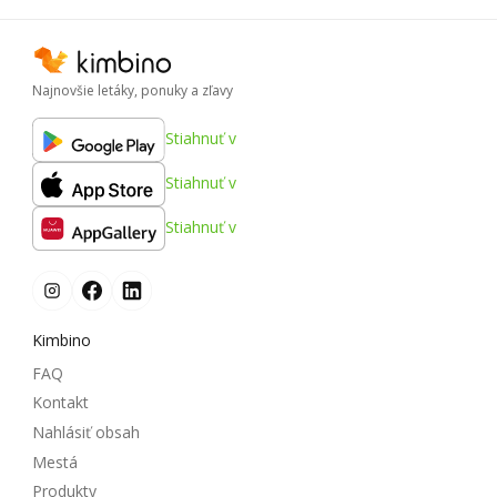
Najnovšie letáky, ponuky a zľavy
Stiahnuť v
Stiahnuť v
Stiahnuť v
Kimbino
FAQ
Kontakt
Nahlásiť obsah
Mestá
Produkty