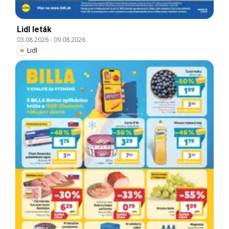
Lidl leták
03.08.2026
-
09.08.2026
Lidl