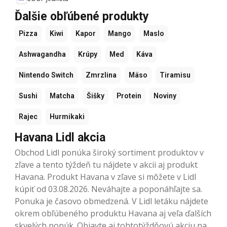
Ďalšie obľúbené produkty
Pizza
Kiwi
Kapor
Mango
Maslo
Ashwagandha
Krúpy
Med
Káva
Nintendo Switch
Zmrzlina
Mäso
Tiramisu
Sushi
Matcha
Šišky
Protein
Noviny
Rajec
Hurmikaki
Havana Lidl akcia
Obchod Lidl ponúka široký sortiment produktov v
zľave a tento týždeň tu nájdete v akcii aj produkt
Havana. Produkt Havana v zľave si môžete v Lidl
kúpiť od 03.08.2026. Neváhajte a poponáhľajte sa.
Ponuka je časovo obmedzená. V Lidl letáku nájdete
okrem obľúbeného produktu Havana aj veľa ďalších
skvelých ponúk. Objavte aj tohtotýždňovú akciu na