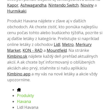
Kapor
,
Ashwagandha
,
Nintendo Switch
,
Noviny
a
Hurmikaki
.
Produkt Havana nájdete v zľave aj v ďalších
obchodoch. Ak chcete zistiť, kto ponúka najlepšiu
cenu počas tohto alebo budúceho týždňa, pozrite si
aj ďalšie letáky z kategórie. Prelistujte si napríklad
online letáky z obchodov
Lidl
,
Metro
,
Merkury
Market
,
KON - RAD
a
Mountfield
. Na stránke
Kimbino.sk
nájdete každý deň prehľad aktuálnych
akcií. A ak chcete byť informovaný o obľúbených
akciách ako prvý, stiahnite si našu aplikáciu
Kimbino app
a my vás na nové letáky a akcie vždy
upozorníme.
Produkty
Havana
Lidl Havana