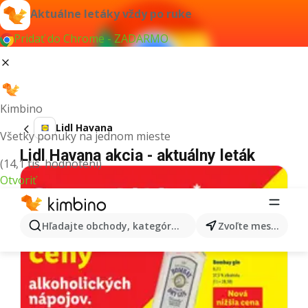
Aktuálne letáky vždy po ruke
Pridať do Chrome - ZADARMO
Kimbino
Lidl Havana
Všetky ponuky na jednom mieste
Lidl Havana akcia - aktuálny leták
(14,1 tis. hodnotení)
Otvoriť
Hľadajte obchody, kategórie, produkty...
Zvoľte mesto