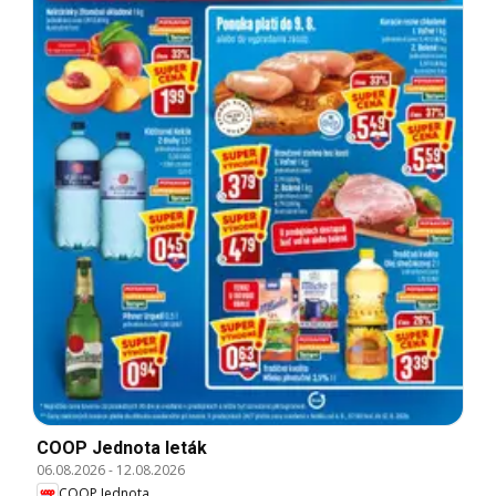
COOP Jednota leták
06.08.2026
-
12.08.2026
COOP Jednota