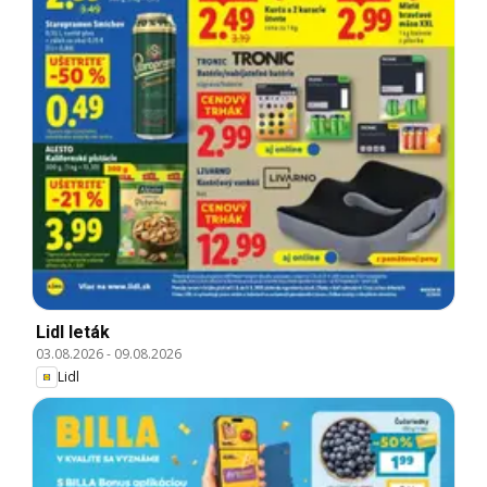
Lidl leták
03.08.2026
-
09.08.2026
Lidl