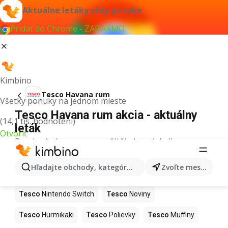
Aktuálne letáky vždy po ruke
Pridať do Chrome - ZADARMO
Kimbino
Tesco Havana rum
Všetky ponuky na jednom mieste
Tesco Havana rum akcia - aktuálny
(14,1 tis. hodnotení)
leták
Otvoriť
Pre daný výraz sme nenašli žiadne výsledky.
Ďalšie produkty v obchodoch Tesco
Hľadajte obchody, kategórie, produkty...
Zvoľte mesto
Tesco
Kapor
Tesco
Ashwagandha
Tesco
Nintendo Switch
Tesco
Noviny
Tesco
Hurmikaki
Tesco
Polievky
Tesco
Muffiny