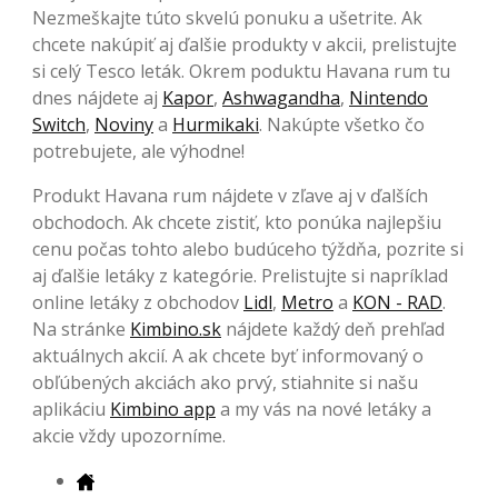
Nezmeškajte túto skvelú ponuku a ušetrite. Ak
chcete nakúpiť aj ďalšie produkty v akcii, prelistujte
si celý Tesco leták. Okrem poduktu Havana rum tu
dnes nájdete aj
Kapor
,
Ashwagandha
,
Nintendo
Switch
,
Noviny
a
Hurmikaki
. Nakúpte všetko čo
potrebujete, ale výhodne!
Produkt Havana rum nájdete v zľave aj v ďalších
obchodoch. Ak chcete zistiť, kto ponúka najlepšiu
cenu počas tohto alebo budúceho týždňa, pozrite si
aj ďalšie letáky z kategórie. Prelistujte si napríklad
online letáky z obchodov
Lidl
,
Metro
a
KON - RAD
.
Na stránke
Kimbino.sk
nájdete každý deň prehľad
aktuálnych akcií. A ak chcete byť informovaný o
obľúbených akciách ako prvý, stiahnite si našu
aplikáciu
Kimbino app
a my vás na nové letáky a
akcie vždy upozorníme.