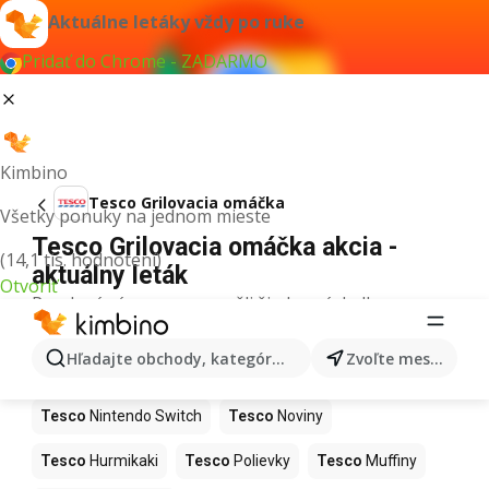
Aktuálne letáky vždy po ruke
Pridať do Chrome - ZADARMO
Kimbino
Tesco Grilovacia omáčka
Všetky ponuky na jednom mieste
Tesco Grilovacia omáčka akcia -
(14,1 tis. hodnotení)
aktuálny leták
Otvoriť
Pre daný výraz sme nenašli žiadne výsledky.
Ďalšie produkty v obchodoch Tesco
Hľadajte obchody, kategórie, produkty...
Zvoľte mesto
Tesco
Kapor
Tesco
Ashwagandha
Tesco
Nintendo Switch
Tesco
Noviny
Tesco
Hurmikaki
Tesco
Polievky
Tesco
Muffiny