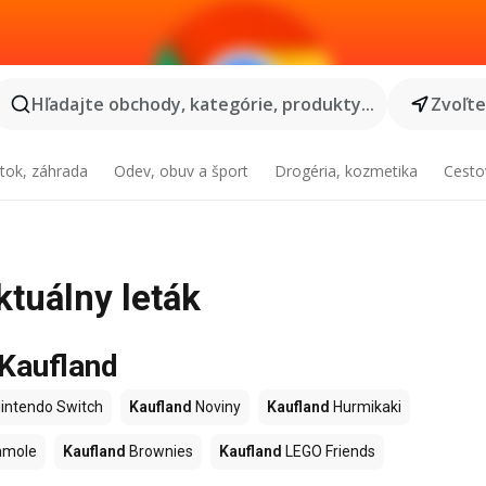
Hľadajte obchody, kategórie, produkty...
Zvoľt
tok, záhrada
Odev, obuv a šport
Drogéria, kozmetika
Cesto
ktuálny leták
 Kaufland
intendo Switch
Kaufland
Noviny
Kaufland
Hurmikaki
amole
Kaufland
Brownies
Kaufland
LEGO Friends