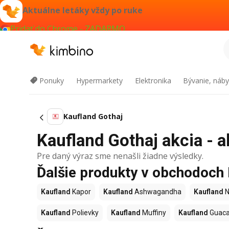
Aktuálne letáky vždy po ruke
Pridať do Chrome - ZADARMO
Ponuky
Hypermarkety
Elektronika
Bývanie, náby
Kaufland Gothaj
Kaufland Gothaj akcia - a
Pre daný výraz sme nenašli žiadne výsledky.
Ďalšie produkty v obchodoch
Kaufland
Kapor
Kaufland
Ashwagandha
Kaufland
N
Kaufland
Polievky
Kaufland
Muffiny
Kaufland
Guac