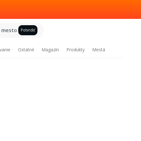
e mesto
Potvrdiť
vanie
Ostatné
Magazín
Produkty
Mestá