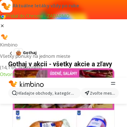
Aktuálne letáky vždy po ruke
Pridať do Chrome - ZADARMO
Kimbino
Gothaj
Všetky ponuky na jednom mieste
Gothaj v akcii - všetky akcie a zľavy
(14,1 tis. hodnotení)
Otvoriť
Hľadajte obchody, kategórie, produkty...
Zvoľte mesto