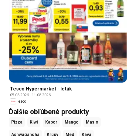
Tesco Hypermarket - leták
05.08.2026
-
11.08.2026
Tesco
Ďalšie obľúbené produkty
Pizza
Kiwi
Kapor
Mango
Maslo
Ashwagandha
Krúpy
Med
Káva